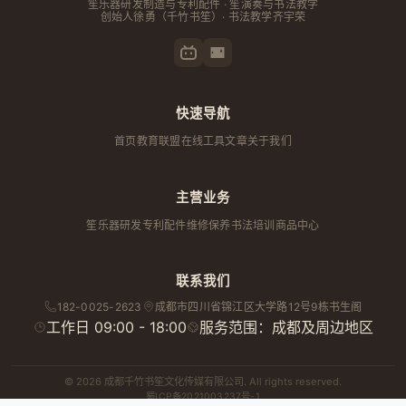
笙乐器研发制造与专利配件 · 笙演奏与书法教学
创始人
徐勇
（千竹书笙）· 书法教学齐宇荣
快速导航
首页
教育联盟
在线工具
文章
关于我们
主营业务
笙乐器研发
专利配件
维修保养
书法培训
商品中心
联系我们
182-0025-2623
成都市
四川省
锦江区大学路12号9栋书生阁
工作日 09:00 - 18:00
服务范围：成都及周边地区
© 2026 成都千竹书笙文化传媒有限公司. All rights reserved.
蜀ICP备2021003237号-1