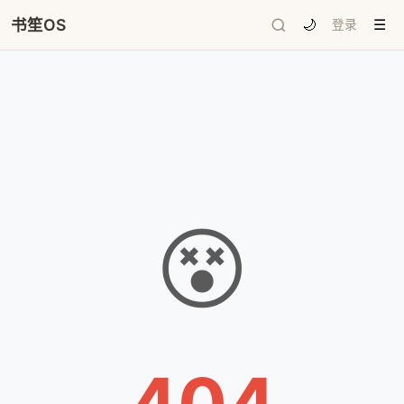
书笙OS
🌙
登录
☰
😵
404