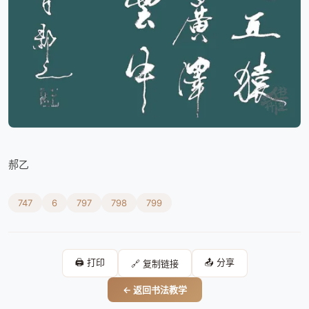
郝乙
747
6
797
798
799
🖨️ 打印
📤 分享
🔗 复制链接
← 返回书法教学