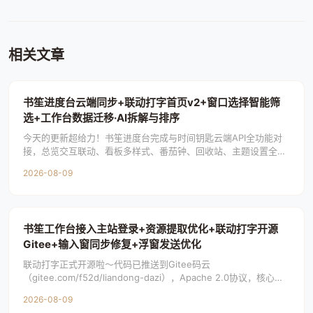
相关文章
书笙进度台云端同步+联动打字首页v2+窗口选择智能筛
选+工作台数据迁移·AI拆解与排序
今天的更新超给力！书笙进度台完成与时间钥匙云端API全功能对
接，总览交互联动、看板多样式、番茄钟、回收站、主题设置全部
就位；联动打字这边大动作不断——软件首页v
2026-08-09
书笙工作台接入主站登录+资源提取优化+联动打字开源
Gitee+输入窗同步修复+浮窗发送优化
联动打字正式开源啦～代码已推送到Gitee码云
（gitee.com/f52d/liandong-dazi），Apache 2.0协议，核心功
能永久免费！仓库目录
2026-08-09