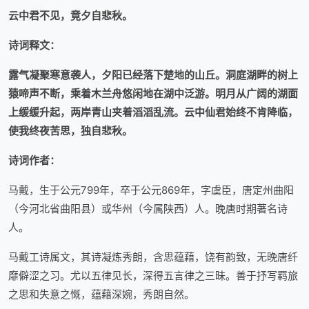
云中君不见，竟夕自悲秋
。
诗词
释文：
露气凝聚寒意袭人，夕阳已经落下楚地的山丘。
洞庭湖畔的树上
猿啼声不断，乘着木兰舟悠闲地在湖中泛游。
明月从广阔的湖面
上缓缓升起，两岸青山夹着滔滔乱流。
云中仙君始终不肯降临，
使我终夜苦思，独自悲秋
。
诗词
作者：
马戴，生于公元799年，卒于公元869年，字虞臣，唐定州曲阳
（今河北省曲阳县）或华州（今属陕西）人。晚唐时期著名诗
人。
马戴工诗属文，其诗凝炼秀朗，含思蕴藉，饶有韵致，无晚唐纤
靡僻涩之习。尤以五律见长，深得五言律之三昧。善于抒写羁旅
之思和失意之慨，蕴藉深婉，秀朗自然。