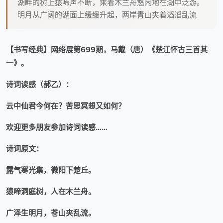
湖畔的树上猿啼声不断，乘着木兰舟悠闲地在湖中泛游。
明月从广阔的湖面上缓缓升起，两岸青山夹着滔滔乱流
【书写经典】网络展第
6
99
期，
马戴（唐）《楚江怀古三首其
一》
。
诗词读感（郝乙）
：
云中仙君今何在？苦思冥想又如何？
欢迎更多朋友参加诗词读感……
诗词
原文：
露气寒光集，微阳下楚丘。
猿啼洞庭树，人在木兰舟。
广泽生明月，苍山夹乱流。