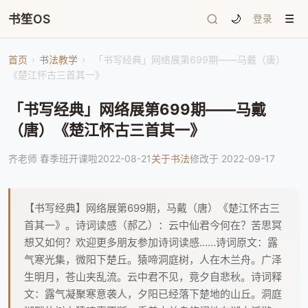
书笙OS
🌙
登录
☰
首页
›
书法教学
›
「书写经典」网络展第699期——马戴（唐）
《楚江怀古三首其一》
「书写经典」网络展第699期——马戴
（唐）《楚江怀古三首其一》
齐老师 春季班开课啦
2022-08-21
关于书法
修改于 2022-09-17
【书写经典】网络展第699期，马戴（唐）《楚江怀古三
首其一》。诗词读感（郝乙）：云中仙君今何在？苦思冥
想又如何？欢迎更多朋友参加诗词读感……诗词原文：露
气寒光集，微阳下楚丘。猿啼洞庭树，人在木兰舟。广泽
生明月，苍山夹乱流。云中君不见，竟夕自悲秋。诗词释
文：露气凝聚寒意袭人，夕阳已经落下楚地的山丘。洞庭