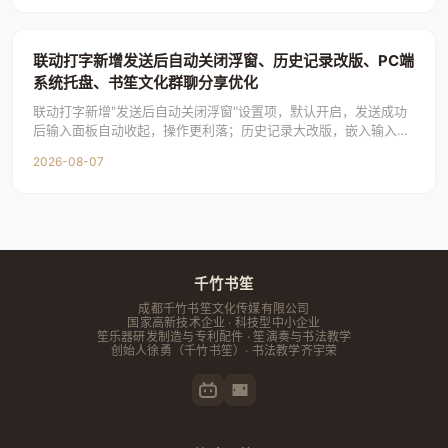
联动打字新增发送后自动关闭浮窗、历史记录改版、PC端
系统托盘、书笙文化群聊分享优化
联动打字新增"发送后自动关闭浮窗"设置项，默认开启，发送成功
后输入面板自动收起，操作更利落；历史记录大改版，嵌入输入面
板内显示在输入框正下方，限高滚动，点击直接
2026-08-07
千竹书笙
成都千竹书笙文化传媒有限公司
国家高新技术企业 · 科技型中小企业
笙乐器研发制造与专利配件 · 笙演奏与书法教学
创始人
徐勇
（千竹书笙）· 书法教学齐宇荣