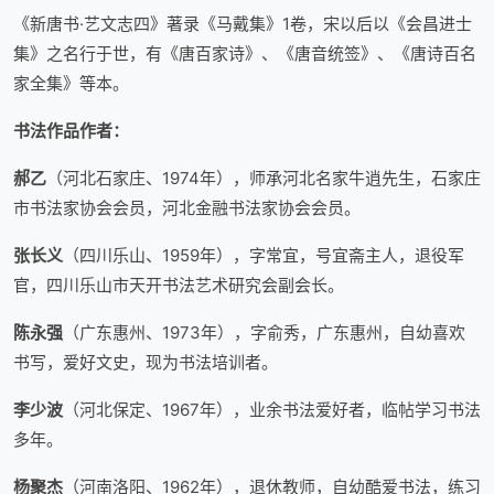
《新唐书·艺文志四》著录《马戴集》1卷，宋以后以《会昌进士
集》之名行于世，有《唐百家诗》、《唐音统签》、《唐诗百名
家全集》等本。
书
法作品作
者：
郝乙
（河北石家庄、1974年），师承河北名家牛逍先生，石家庄
市书法家协会会员，河北金融书法家协会会员。
张长义
（四川乐山、1959年），字常宜，号宜斋主人，退役军
官，四川乐山市天开书法艺术研究会副会长。
陈永强
（广东惠州、1973年），字俞秀，广东惠州，自幼喜欢
书写，爱好文史，现为书法培训者。
李少波
（河北保定、1967年），业余书法爱好者，临帖学习书法
多年。
杨聚杰
（河南洛阳、1962年），退休教师，自幼酷爱书法，练习