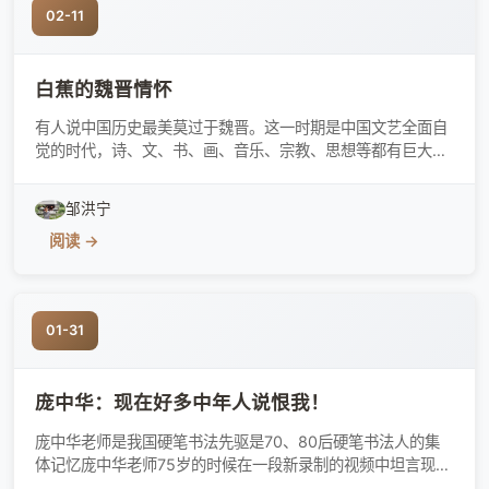
02-11
白蕉的魏晋情怀
有人说中国历史最美莫过于魏晋。这一时期是中国文艺全面自
觉的时代，诗、文、书、画、音乐、宗教、思想等都有巨大创
获，出现了一大批后世之师，万世之范品。魏晋时代，是人文
艺术和情怀全怀全面成熟和自由绽放的时代。犹如诸子一样，
邹洪宁
在文艺领域树立了后代难以企及和超越的轨范风仪。鲁迅曾传
阅读 →
神地概而括之为“魏晋风度”。她
01-31
庞中华：现在好多中年人说恨我！
庞中华老师是我国硬笔书法先驱是70、80后硬笔书法人的集
体记忆庞中华老师75岁的时候在一段新录制的视频中坦言现在
很多中年人说恨我究竟是为什么呢一起来看看庞中华，著名硬