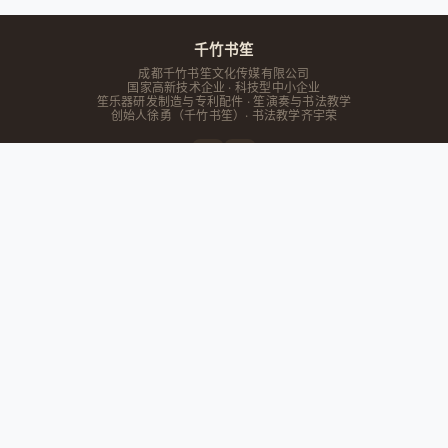
千竹书笙
成都千竹书笙文化传媒有限公司
国家高新技术企业 · 科技型中小企业
笙乐器研发制造与专利配件 · 笙演奏与书法教学
创始人
徐勇
（千竹书笙）· 书法教学齐宇荣
快速导航
首页
教育联盟
在线工具
文章
关于我们
主营业务
笙乐器研发
专利配件
维修保养
书法培训
商品中心
联系我们
182-0025-2623
成都市
四川省
锦江区大学路12号9栋书生阁