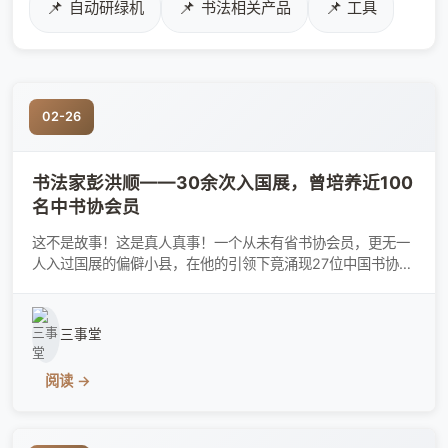
📌
📌
📌
自动研绿机
书法相关产品
工具
02-26
书法家彭洪顺——30余次入国展，曾培养近100
名中书协会员
这不是故事！这是真人真事！一个从未有省书协会员，更无一
人入过国展的偏僻小县，在他的引领下竟涌现27位中国书协会
员，82位重庆书协会员，并将这个小县成功创建成为“中国书
法之乡”，被书坛誉之为“秀山现象”！这个人就是彭洪顺老师。
彭洪顺 中国书法家协会会员重庆市书法家协会理事2016国
三事堂
家艺术基金书法创作人
阅读 →