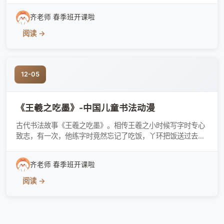
笔书法家、教育家和诗人，四川达州市人，生于1945年10月
齐老师 春季班开课啦
21日，1965年毕业于西南科技大学地质勘探专业。当代中国
硬笔书法事业的主要
阅读 →
12-05
《王羲之吃墨》-中国儿童书法动漫
古代书法故事《王羲之吃墨》。相传王羲之小时候写字时专心
致志，有一次，他练字时竟然忘记了吃饭，丫环把饭送过去，
当母亲来书房看小羲之的时候，看见王羲之边吃饭边练字，竟
将墨汁当成蒜泥蘸着吃了，弄得满嘴乌黑。专心致志、废寝忘
齐老师 春季班开课啦
食是“书圣”成功背后的基石。 王羲之小的时候，练字十分刻
苦。据说他练字用坏的毛笔，堆
阅读 →