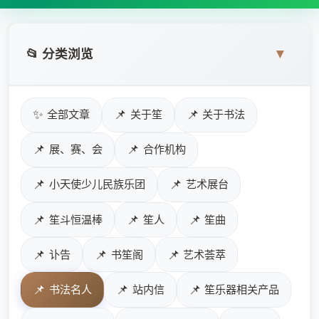
📂 分类浏览
▼
✨
📌
📌
全部文章
关于笙
关于书法
📌
📌
展、赛、会
合作机构
📌
📌
小天使少儿民族乐团
艺术展台
📌
📌
📌
笙斗恒温棒
笙人
笙曲
📌
📌
📌
讣告
书笙阁
艺术荟萃
📌
📌
📌
书法名人
站内信
笙乐器相关产品