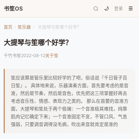
书笙OS
🌙
登录
☰
首页
›
笙乐器
›
大提琴与笙哪个好学？
大提琴与笙哪个好学？
千竹书笙
2022-08-12
关于笙
笙应该算是管乐里比较好学的了吧，俗话说『千日管子百
日笙』。 具体地来说，乐器演奏方面，首先要考虑的是音
准，然后是节奏，然后是音色，优先把这三项掌握好再去
考虑音乐性、情感、表现力之类的。 那么在首要的音准方
面，大提琴和笙处于两个极端：一个音准极其难找，纯靠
肌肉记忆确定下来；一个音准固定不变，不管口风、气息
强弱，只要调音调得没毛病，吹出来音就肯定是准的