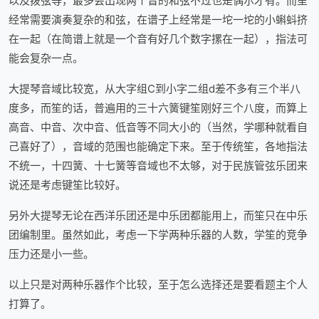
以及拨弦等，最多会出现两个音的和弦不过也是偶尔才有。而笙
经常需要演奏复杂的和弦，在谱子上经常是一坨一坨的小蝌蚪挤
在一起（在简谱上就是一个音有好几个数字摞在一起），指法可
能会复杂一点。
大提琴音域比较宽，从大字组C到小字二组d差不多有三个半八
度多，而笙的话，普遍用的三十六簧键笙刚好三个八度，而算上
高音、中音、次中音、低音等不同大小的（当然，学哪种就看自
己喜好了），音域的范围也能确定下来。至于传统笙，各地指法
不统一，十四簧、十七簧等音域也不太够，对于民族管弦乐团来
说还是考虑键笙比较好。
另外大提琴无论在西洋乐团还是中乐团都能用上，而笙只在中乐
团编制里。虽然如此，考虑一下学两种乐器的人数，学笙的竞争
压力还是小一些。
以上只是对两种乐器作个比较，至于怎么选择还是要看题主个人
打算了。