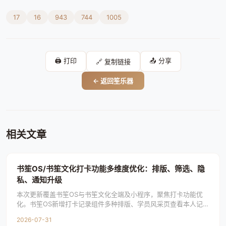
17
16
943
744
1005
🖨️ 打印
📤 分享
🔗 复制链接
← 返回笙乐器
相关文章
书笙OS/书笙文化打卡功能多维度优化：排版、筛选、隐
私、通知升级
本次更新覆盖书笙OS与书笙文化全端及小程序，聚焦打卡功能优
化。书笙OS新增打卡记录组件多种排版、学员风采页查看本人记
录、打卡广场按学员筛选；书笙文化新增学员页进
2026-07-31