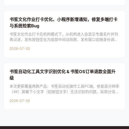
书笙文化作业打卡优化、小程序新增通知，修复多端打卡
与系统检索Bug
书笙文化作业打卡在机构模式下，从机构进入会显示专属名片并列
表过滤，发布按钮优化为底部中间动效款，发布窗口会随身份调整
标题提示。各身份个人页新增可左右滑动的打卡动
2026-07-30
书笙自动化工具文字识别优化 & 书笙OS订单退款全面升
级
本次更新覆盖两款产品：书笙自动化操作工具PC端，修复高分辨率
（4K）屏幕下小文字（如按钮文字）无法识别的问题，采用分块放
大识别技术提升识别精度；书笙OSPC端，
2026-07-29