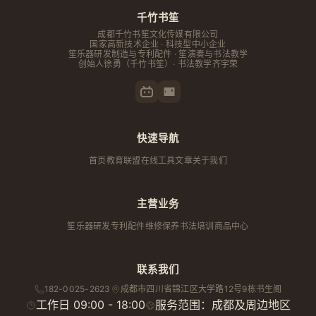
千竹书笙
成都千竹书笙文化传媒有限公司
国家高新技术企业 · 科技型中小企业
笙乐器研发制造与专利配件 · 笙演奏与书法教学
创始人
徐勇
（千竹书笙）· 书法教学齐宇荣
快速导航
首页
教育联盟
在线工具
文章
关于我们
主营业务
笙乐器研发
专利配件
维修保养
书法培训
商品中心
联系我们
182-0025-2623
成都市
四川省
锦江区大学路12号9栋书生阁
工作日 09:00 - 18:00
服务范围：成都及周边地区