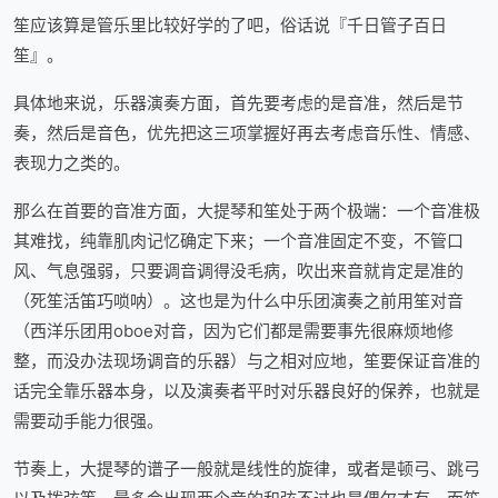
笙应该算是管乐里比较好学的了吧，俗话说『千日管子百日
笙』。
具体地来说，乐器演奏方面，首先要考虑的是音准，然后是节
奏，然后是音色，优先把这三项掌握好再去考虑音乐性、情感、
表现力之类的。
那么在首要的音准方面，大提琴和笙处于两个极端：一个音准极
其难找，纯靠肌肉记忆确定下来；一个音准固定不变，不管口
风、气息强弱，只要调音调得没毛病，吹出来音就肯定是准的
（死笙活笛巧唢呐）。这也是为什么中乐团演奏之前用笙对音
（西洋乐团用oboe对音，因为它们都是需要事先很麻烦地修
整，而没办法现场调音的乐器）与之相对应地，笙要保证音准的
话完全靠乐器本身，以及演奏者平时对乐器良好的保养，也就是
需要动手能力很强。
节奏上，大提琴的谱子一般就是线性的旋律，或者是顿弓、跳弓