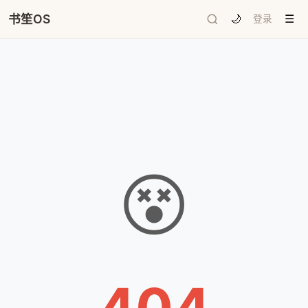
书笙OS
🌙
登录
☰
😵
404