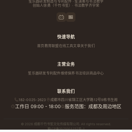
笙乐器研发制造与专利配件 · 笙演奏与书法教学
创始人
徐勇
（千竹书笙）· 书法教学齐宇荣
快速导航
首页
教育联盟
在线工具
文章
关于我们
主营业务
笙乐器研发
专利配件
维修保养
书法培训
商品中心
联系我们
182-0025-2623
成都市
四川省
锦江区大学路12号9栋书生阁
工作日 09:00 - 18:00
服务范围：成都及周边地区
© 2026 成都千竹书笙文化传媒有限公司. All rights reserved.
蜀ICP备2021003237号-1