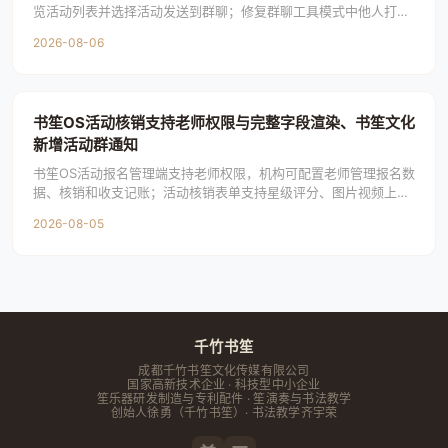
览活动列表并选择活动发送到群聊；修复群聊工具模式中他人打开
活动卡片显示空白页、管理页面不显示、活动详情
2026-08-06
书笙OS活动核销支持老师权限与完整字段渲染、书笙文化
新增活动群通知
书笙OS活动报名管理端支持老师权限，机构可配置老师管理报名数
据、核销和收支记账；活动核销表单支持星级评分、图片视频上
传、日期选择等完整字段渲染，预置表单和AI提
2026-08-05
千竹书笙
成都千竹书笙文化传媒有限公司
国家高新技术企业 · 科技型中小企业
笙乐器研发制造与专利配件 · 笙演奏与书法教学
创始人
徐勇
（千竹书笙）· 书法教学齐宇荣