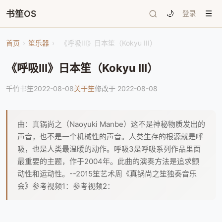
书笙OS
🌙
登录
☰
首页
›
笙乐器
›
《呼吸III》日本笙（Kokyu III）
《呼吸III》日本笙（Kokyu III）
千竹书笙
2022-08-08
关于笙
修改于 2022-08-08
曲：真锅尚之（Naoyuki Manbe）这不是神秘物质发出的
声音，也不是一个机械性的声音。人类生存的根源就是呼
吸，也是人类最温暖的动作。呼吸3是呼吸系列作品里面
最重要的主题，作于2004年。此曲的演奏方法是追求颤
动性和运动性。--2015笙艺术周《真锅尚之笙独奏音乐
会》参考视频1：参考视频2：