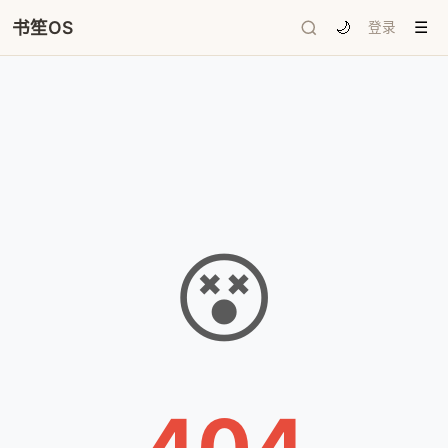
书笙OS
🌙
登录
☰
😵
404