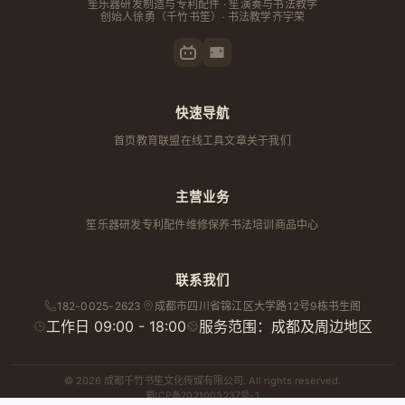
笙乐器研发制造与专利配件 · 笙演奏与书法教学
创始人
徐勇
（千竹书笙）· 书法教学齐宇荣
快速导航
首页
教育联盟
在线工具
文章
关于我们
主营业务
笙乐器研发
专利配件
维修保养
书法培训
商品中心
联系我们
182-0025-2623
成都市
四川省
锦江区大学路12号9栋书生阁
工作日 09:00 - 18:00
服务范围：成都及周边地区
© 2026 成都千竹书笙文化传媒有限公司. All rights reserved.
蜀ICP备2021003237号-1