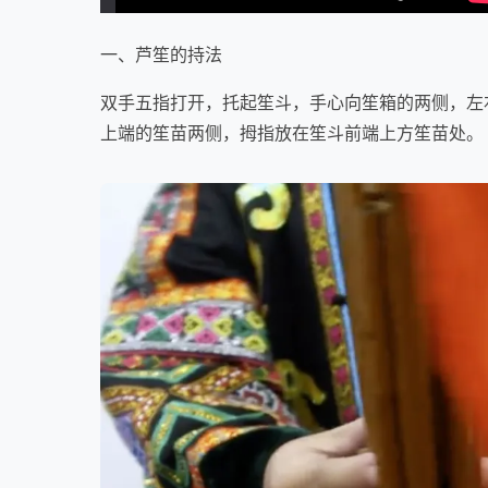
一、芦笙的持法
双手五指打开，托起笙斗，手心向笙箱的两侧，左
上端的笙苗两侧，拇指放在笙斗前端上方笙苗处。