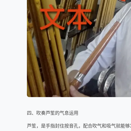
四、吹奏芦笙的气息运用
芦笙，是手指封住按音孔，配合吹气和吸气就能够