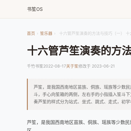
书笙OS
首页
›
笙乐器
›
十六管芦笙演奏的方法与技巧（一） 十
十六管芦笙演奏的方法
千竹书笙
2022-08-17
关于笙
修改于 2023-06-21
芦笙，是我国西南地区苗族、侗族、瑶族等少数民
斗，手心向笙箱的两侧，左右手的小指插入笙斗下
奏芦笙的样式分为站式、坐式、跳式、走式，初学
芦笙，是我国西南地区苗族、侗族、瑶族等少数民
区。