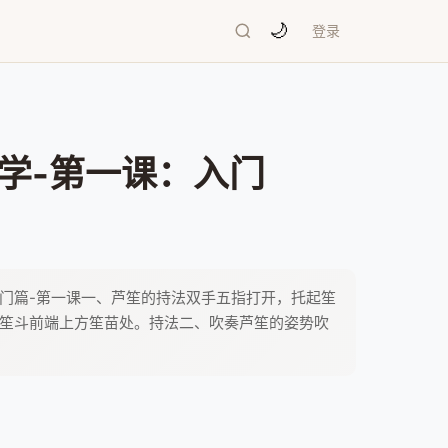
🌙
登录
学-第一课：入门
门篇-第一课一、芦笙的持法双手五指打开，托起笙
笙斗前端上方笙苗处。持法二、吹奏芦笙的姿势吹