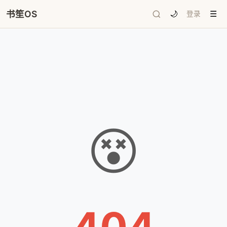
书笙OS
🌙
登录
☰
😵
404