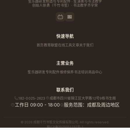
笙乐器研发制造与专利配件 · 笙演奏与书法教学
创始人
徐勇
（千竹书笙）· 书法教学齐宇荣
快速导航
首页
教育联盟
在线工具
文章
关于我们
主营业务
笙乐器研发
专利配件
维修保养
书法培训
商品中心
联系我们
182-0025-2623
成都市
四川省
锦江区大学路12号9栋书生阁
工作日 09:00 - 18:00
服务范围：成都及周边地区
© 2026 成都千竹书笙文化传媒有限公司. All rights reserved.
蜀ICP备2021003237号-1