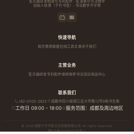
笙乐器研发制造与专利配件 · 笙演奏与书法教学
创始人
徐勇
（千竹书笙）· 书法教学齐宇荣
快速导航
首页
教育联盟
在线工具
文章
关于我们
主营业务
笙乐器研发
专利配件
维修保养
书法培训
商品中心
联系我们
182-0025-2623
成都市
四川省
锦江区大学路12号9栋书生阁
工作日 09:00 - 18:00
服务范围：成都及周边地区
© 2026 成都千竹书笙文化传媒有限公司. All rights reserved.
蜀ICP备2021003237号-1