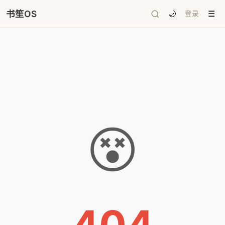
书笙OS
🌙
登录
☰
😵
404