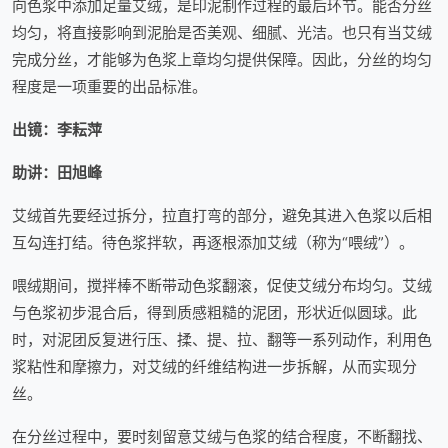
向色浆中添加足量艾绒，是印泥制作过程的最后环节。能否分丝
均匀，将直接影响到泥胎是否美观、细腻、光洁。也只有当艾绒
完成分丝，才能够为色浆上章均匀提供保障。因此，分丝的均匀
程度是一项重要的出品标准。
出镜：李耘萍
助讲：田旭峰
艾绒首先要经过拆分，拉直打弯的部分，避免其进入色浆以后相
互勾连打结。待色浆拌软，再逐根添加艾绒（称为“喂绒”）。
喂绒期间，搅拌棒不断带动色浆翻滚，促使艾绒分布均匀。艾绒
与色浆初步混合后，得到质感粗糙的泥团，形状近似圆球。此
时，对泥团反复进行压、揉、提、拉、翻等一系列动作，利用色
浆粘性和摩擦力，对艾绒的纤维结构进一步拆解，从而实现分
丝。
在分丝过程中，要时刻留意艾绒与色浆的结合程度，不断翻找、