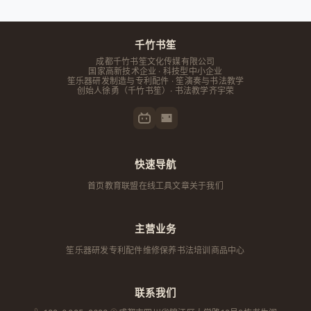
千竹书笙
成都千竹书笙文化传媒有限公司
国家高新技术企业 · 科技型中小企业
笙乐器研发制造与专利配件 · 笙演奏与书法教学
创始人
徐勇
（千竹书笙）· 书法教学齐宇荣
快速导航
首页
教育联盟
在线工具
文章
关于我们
主营业务
笙乐器研发
专利配件
维修保养
书法培训
商品中心
联系我们