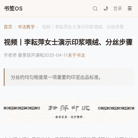
书笙OS
🌙
登录
☰
首页
›
书法教学
›
视频丨李耘萍女士演示印浆喂绒、分丝步骤
视频丨李耘萍女士演示印浆喂绒、分丝步骤
齐老师 春季班开课啦
2025-04-11
关于书法
分丝的均匀程度是一项重要的印泥出品标准。