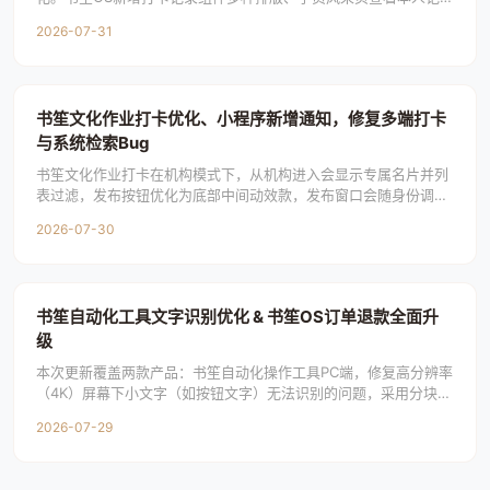
录、打卡广场按学员筛选；书笙文化新增学员页进
2026-07-31
书笙文化作业打卡优化、小程序新增通知，修复多端打卡
与系统检索Bug
书笙文化作业打卡在机构模式下，从机构进入会显示专属名片并列
表过滤，发布按钮优化为底部中间动效款，发布窗口会随身份调整
标题提示。各身份个人页新增可左右滑动的打卡动
2026-07-30
书笙自动化工具文字识别优化 & 书笙OS订单退款全面升
级
本次更新覆盖两款产品：书笙自动化操作工具PC端，修复高分辨率
（4K）屏幕下小文字（如按钮文字）无法识别的问题，采用分块放
大识别技术提升识别精度；书笙OSPC端，
2026-07-29