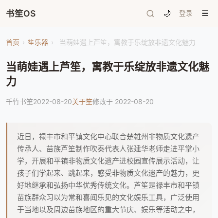
书笙OS
🌙
登录
☰
首页
›
笙乐器
›
当萌娃遇上芦笙，寓教于乐绽放非遗文化魅力
当萌娃遇上芦笙，寓教于乐绽放非遗文化魅
力
千竹书笙
2022-08-20
关于笙
修改于 2022-08-20
近日，禄丰市和平镇文化中心联合楚雄州非物质文化遗产
传承人、苗族芦笙制作吹奏代表人张建华老师走进平掌小
学，开展和平镇非物质文化遗产进校园宣传展示活动，让
孩子们学起来、跳起来，感受非物质文化遗产的魅力，更
好地继承和弘扬中华优秀传统文化。芦笙是禄丰市和平镇
苗族群众习以为常和喜闻乐见的文化娱乐工具，广泛使用
于当地以及周边苗族地区的重大节庆、娱乐等活动之中，