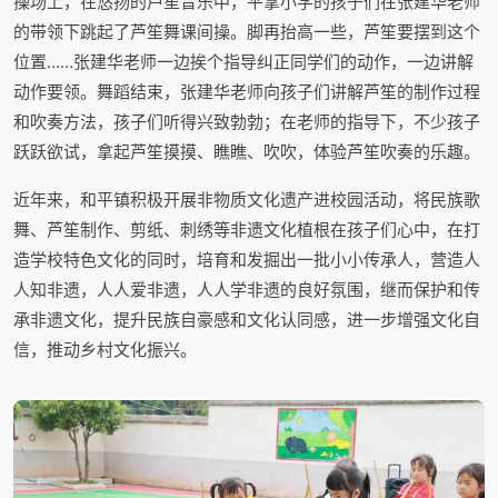
操场上，在悠扬的芦笙音乐中，平掌小学的孩子们在张建华老师
的带领下跳起了芦笙舞课间操。
脚再抬高一些，芦笙要摆到这个
位置……张建华老师一边挨个指导纠正同学们的动作，一边讲解
动作要领。舞蹈结束，张建华老师向孩子们讲解芦笙的制作过程
和吹奏方法，孩子们听得兴致勃勃；在老师的指导下，不少孩子
跃跃欲试，拿起芦笙摸摸、瞧瞧、吹吹，体验芦笙吹奏的乐趣。
近年来，和平镇积极开展非物质文化遗产进校园活动，将民族歌
舞、芦笙制作、剪纸、刺绣等非遗文化植根在孩子们心中，在打
造学校特色文化的同时，培育和发掘出一批
小小传承人，营造人
人知非遗，人人爱非遗，人人学非遗的良好氛围，继而保护和传
承非遗文化，提升民族自豪感和文化认同感，进一步增强文化自
信，推动乡村文化振兴。