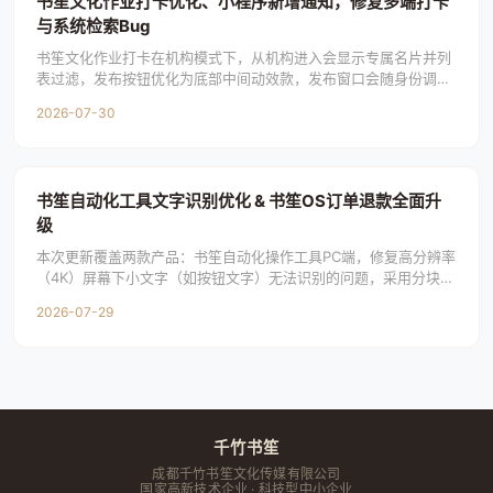
书笙文化作业打卡优化、小程序新增通知，修复多端打卡
与系统检索Bug
书笙文化作业打卡在机构模式下，从机构进入会显示专属名片并列
表过滤，发布按钮优化为底部中间动效款，发布窗口会随身份调整
标题提示。各身份个人页新增可左右滑动的打卡动
2026-07-30
书笙自动化工具文字识别优化 & 书笙OS订单退款全面升
级
本次更新覆盖两款产品：书笙自动化操作工具PC端，修复高分辨率
（4K）屏幕下小文字（如按钮文字）无法识别的问题，采用分块放
大识别技术提升识别精度；书笙OSPC端，
2026-07-29
千竹书笙
成都千竹书笙文化传媒有限公司
国家高新技术企业 · 科技型中小企业