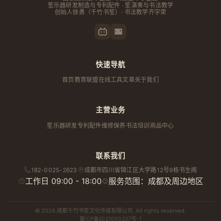
笙乐器研发制造与专利配件 · 笙演奏与书法教学
创始人
徐勇
（千竹书笙）· 书法教学齐宇荣
快速导航
首页
教育联盟
在线工具
文章
关于我们
主营业务
笙乐器研发
专利配件
维修保养
书法培训
商品中心
联系我们
182-0025-2623
成都市
四川省
锦江区大学路12号9栋书生阁
工作日 09:00 - 18:00
服务范围：成都及周边地区
© 2026 成都千竹书笙文化传媒有限公司. All rights reserved.
蜀ICP备2021003237号-1