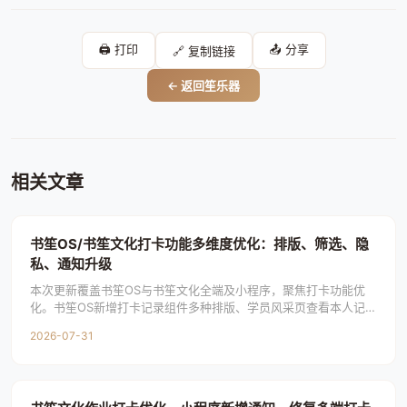
🖨️ 打印
📤 分享
🔗 复制链接
← 返回笙乐器
相关文章
书笙OS/书笙文化打卡功能多维度优化：排版、筛选、隐
私、通知升级
本次更新覆盖书笙OS与书笙文化全端及小程序，聚焦打卡功能优
化。书笙OS新增打卡记录组件多种排版、学员风采页查看本人记
录、打卡广场按学员筛选；书笙文化新增学员页进
2026-07-31