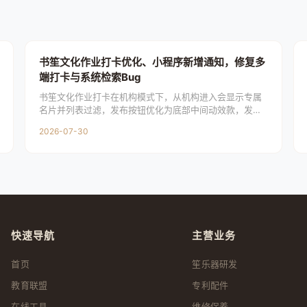
书笙文化作业打卡优化、小程序新增通知，修复多
端打卡与系统检索Bug
书笙文化作业打卡在机构模式下，从机构进入会显示专属
名片并列表过滤，发布按钮优化为底部中间动效款，发布
窗口会随身份调整标题提示。各身份个人页新增可左右滑
2026-07-30
动的打卡动
快速导航
主营业务
首页
笙乐器研发
教育联盟
专利配件
在线工具
维修保养