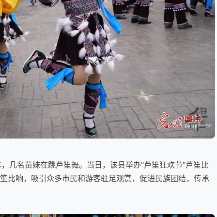
苗寨，几名苗妹在跳芦笙舞。当日，该县举办"芦笙狂欢节"芦笙比
芦笙比响，吸引众多市民和游客驻足观赏，促进民族团结，传承