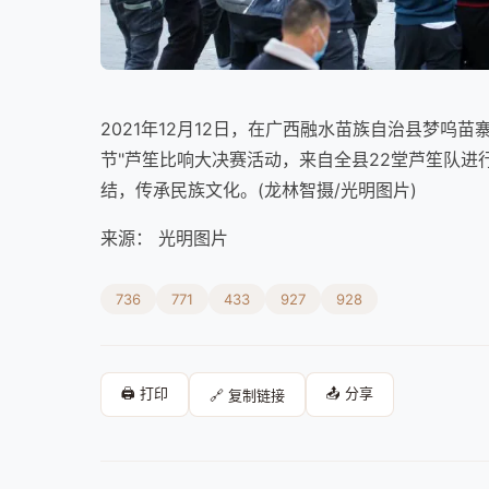
2021年12月12日，在广西融水苗族自治县梦呜
节"芦笙比响大决赛活动，来自全县22堂芦笙队
结，传承民族文化。(龙林智摄/光明图片)
来源： 光明图片
736
771
433
927
928
🖨️ 打印
📤 分享
🔗 复制链接