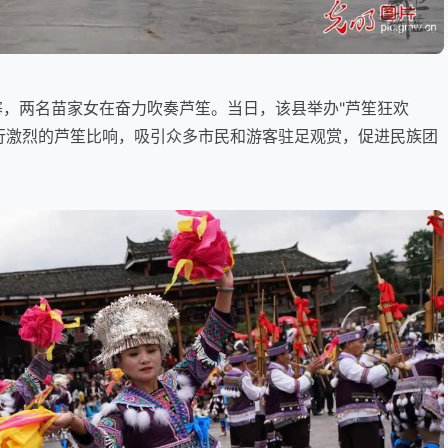
苗寨，两名苗家女在奋力吹奏芦笙。当日，该县举办"芦笙狂欢
进行激烈的芦笙比响，吸引众多市民和游客驻足观赏，促进民族团