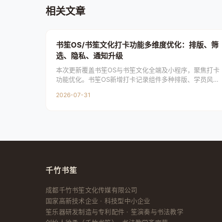
相关文章
书笙OS/书笙文化打卡功能多维度优化：排版、筛
选、隐私、通知升级
本次更新覆盖书笙OS与书笙文化全端及小程序，聚焦打卡
功能优化。书笙OS新增打卡记录组件多种排版、学员风采
页查看本人记录、打卡广场按学员筛选；书笙文化新增学
2026-07-31
员页进
千竹书笙
成都千竹书笙文化传媒有限公司
国家高新技术企业 · 科技型中小企业
笙乐器研发制造与专利配件 · 笙演奏与书法教学