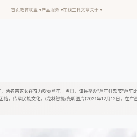
首页
教育联盟 ▾
产品服务 ▾
在线工具
文章
关于 ▾
呜苗寨，两名苗家女在奋力吹奏芦笙。当日，该县举办"芦笙狂欢节"芦
结，传承民族文化。(龙林智摄/光明图片)2021年12月12日，