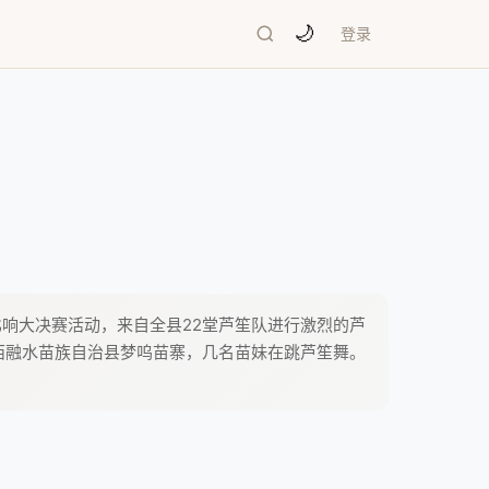
🌙
登录
笙比响大决赛活动，来自全县22堂芦笙队进行激烈的芦
在广西融水苗族自治县梦呜苗寨，几名苗妹在跳芦笙舞。