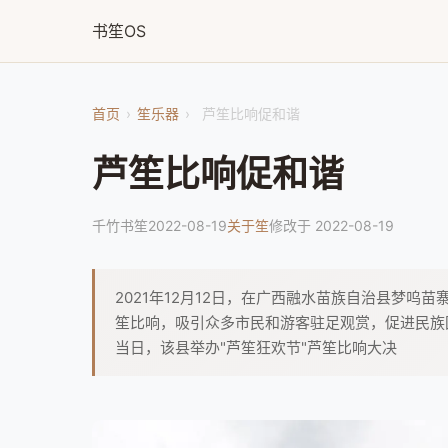
书笙OS
首页
›
笙乐器
›
芦笙比响促和谐
芦笙比响促和谐
千竹书笙
2022-08-19
关于笙
修改于 2022-08-19
2021年12月12日，在广西融水苗族自治县梦
笙比响，吸引众多市民和游客驻足观赏，促进民族团
当日，该县举办"芦笙狂欢节"芦笙比响大决