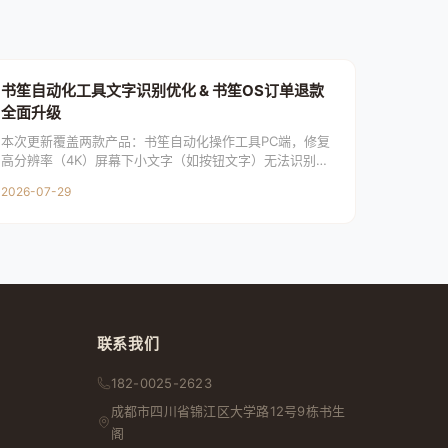
书笙自动化工具文字识别优化 & 书笙OS订单退款
全面升级
本次更新覆盖两款产品：书笙自动化操作工具PC端，修复
高分辨率（4K）屏幕下小文字（如按钮文字）无法识别的
问题，采用分块放大识别技术提升识别精度；书笙OSPC
2026-07-29
端，
联系我们
182-0025-2623
成都市
四川省
锦江区大学路12号9栋书生
阁