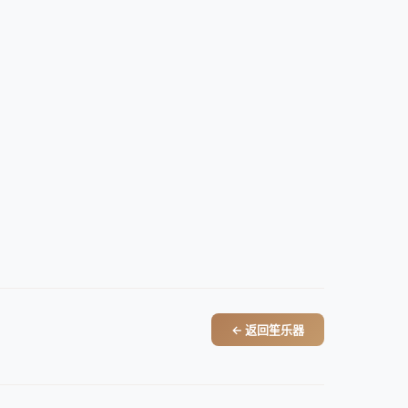
← 返回笙乐器