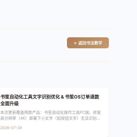
← 返回书法教学
书笙自动化工具文字识别优化 & 书笙OS订单退款
全面升级
本次更新覆盖两款产品：书笙自动化操作工具PC端，修复
高分辨率（4K）屏幕下小文字（如按钮文字）无法识别的
问题，采用分块放大识别技术提升识别精度；书笙OSPC
2026-07-29
端，