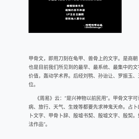
甲骨文，即用刀刻在龟甲、兽骨上的文字。是商朝（
也是目前我们所见到的最早、最系统、最集中的文
价值，轰动学术界。后经刘鹗、孙诒让、罗振玉、
位。
《周易》云：“是兴神物以前民用”。甲骨文字可
病、旅行、天气、生娩等都要先求神鬼天命。占卜的
卜文字、甲骨卜辞、殷墟书契、殷墟文字、殷契。
法作品”。