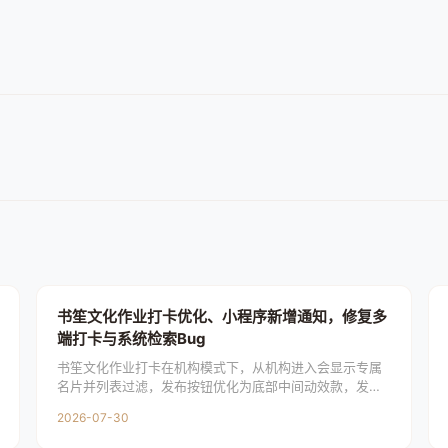
书笙文化作业打卡优化、小程序新增通知，修复多
端打卡与系统检索Bug
书笙文化作业打卡在机构模式下，从机构进入会显示专属
名片并列表过滤，发布按钮优化为底部中间动效款，发布
窗口会随身份调整标题提示。各身份个人页新增可左右滑
2026-07-30
动的打卡动