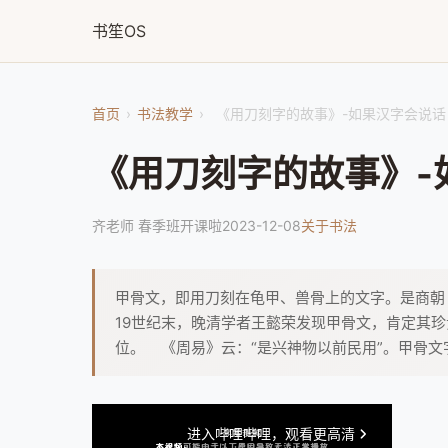
书笙OS
首页
›
书法教学
›
《用刀刻字的故事》-如果汉字会说话
《用刀刻字的故事》-
齐老师 春季班开课啦
2023-12-08
关于书法
甲骨文，即用刀刻在龟甲、兽骨上的文字。是商朝（
19世纪末，晚清学者王懿荣发现甲骨文，肯定其
位。 《周易》云：“是兴神物以前民用”。甲骨