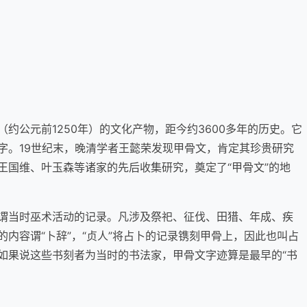
约公元前1250年）的文化产物，距今约3600多年的历史。它
字。19世纪末，晚清学者王懿荣发现甲骨文，肯定其珍贵研究
王国维、叶玉森等诸家的先后收集研究，奠定了“甲骨文”的地
谓当时巫术活动的记录。凡涉及祭祀、征伐、田猎、年成、疾
内容谓“卜辞”，“贞人”将占卜的记录镌刻甲骨上，因此也叫占
如果说这些书刻者为当时的书法家，甲骨文字迹算是最早的“书