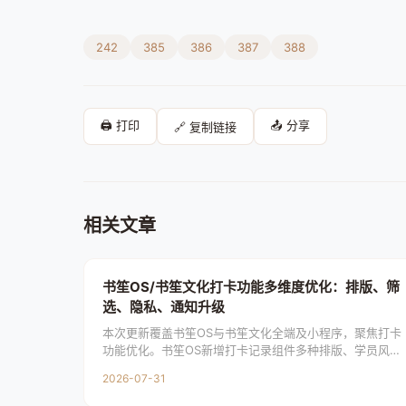
242
385
386
387
388
🖨️ 打印
📤 分享
🔗 复制链接
相关文章
书笙OS/书笙文化打卡功能多维度优化：排版、筛
选、隐私、通知升级
本次更新覆盖书笙OS与书笙文化全端及小程序，聚焦打卡
功能优化。书笙OS新增打卡记录组件多种排版、学员风采
页查看本人记录、打卡广场按学员筛选；书笙文化新增学
2026-07-31
员页进