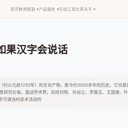
首页
教育联盟 ▾
产品服务 ▾
在线工具
文章
关于 ▾
如果汉字会说话
约公元前1250年）的文化产物，距今约3600多年的历史。它也
珍贵研究价值，轰动学术界。后经刘鹗、孙诒让、罗振玉、王国维、叶
文字可谓当时巫术活动的