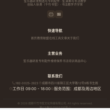
笙乐器研发制造与专利配件 · 笙演奏与书法教学
创始人
徐勇
（千竹书笙）· 书法教学齐宇荣
快速导航
首页
教育联盟
在线工具
文章
关于我们
主营业务
笙乐器研发
专利配件
维修保养
书法培训
商品中心
联系我们
182-0025-2623
成都市
四川省
锦江区大学路12号9栋书生阁
工作日 09:00 - 18:00
服务范围：成都及周边地区
© 2026 成都千竹书笙文化传媒有限公司. All rights reserved.
蜀ICP备2021003237号-1