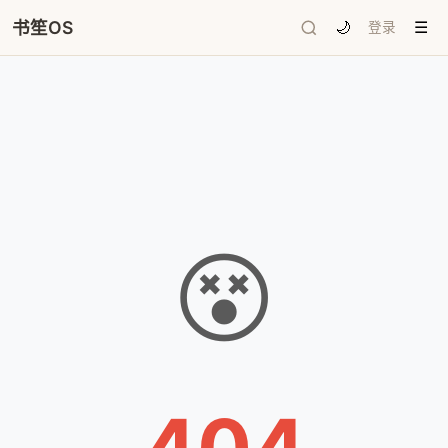
书笙OS
🌙
登录
☰
😵
404