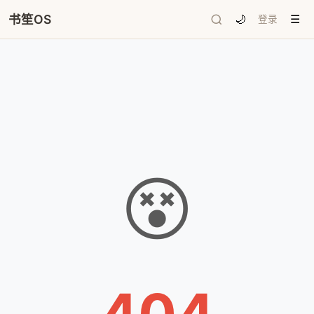
书笙OS
🌙
登录
☰
😵
404