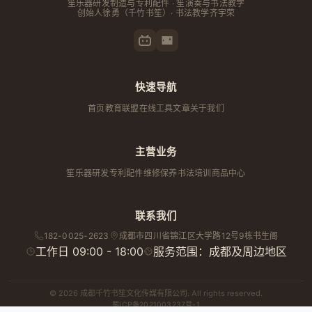
笙乐器研发制造与专利配件 · 笙演奏与书法教学
创始人
徐勇
（千竹书笙）· 书法教学齐宇荣
快速导航
首页
教育联盟
在线工具
文章
关于我们
主营业务
笙乐器研发
专利配件
维修保养
书法培训
商品中心
联系我们
182-0025-2623
成都市
四川省
锦江区大学路12号9栋书生阁
工作日 09:00 - 18:00
服务范围：成都及周边地区
© 2026 成都千竹书笙文化传媒有限公司. All rights reserved.
蜀ICP备2021003237号-1