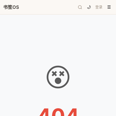
书笙OS
🌙
登录
☰
😵
404