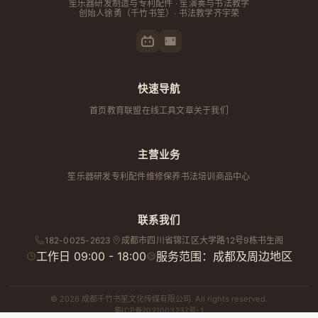
笙乐器研发制造与专利配件 · 笙演奏与书法教学
创始人
徐勇
（千竹书笙）· 书法教学齐宇荣
快速导航
首页
教育联盟
在线工具
文章
关于我们
主营业务
笙乐器研发
专利配件
维修保养
书法培训
商品中心
联系我们
182-0025-2623
成都市
四川省
锦江区大学路12号9栋书生阁
工作日 09:00 - 18:00
服务范围：成都及周边地区
© 2026 成都千竹书笙文化传媒有限公司. All rights reserved.
蜀ICP备2021003237号-1