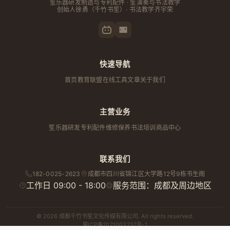
笙乐器研发制造与专利配件 · 笙演奏与书法教学
创始人
徐勇
（千竹书笙）· 书法教学齐宇荣
快速导航
首页
教育联盟
在线工具
文章
关于我们
主营业务
笙乐器研发
专利配件
维修保养
书法培训
商品中心
联系我们
182-0025-2623
成都市
四川省
锦江区大学路12号9栋书生阁
工作日 09:00 - 18:00
服务范围：成都及周边地区
© 2026 成都千竹书笙文化传媒有限公司. All rights reserved.
蜀ICP备2021003237号-1