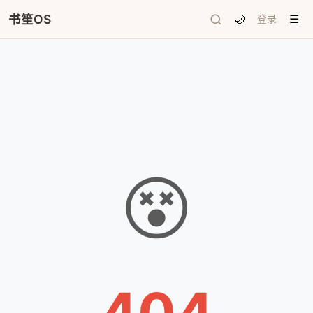
书笙OS
🌙
登录
☰
😵
404