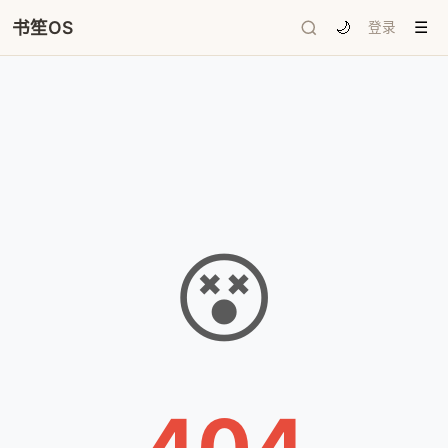
书笙OS
🌙
登录
☰
😵
404