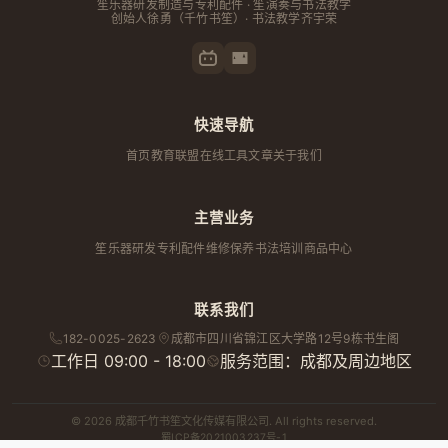
笙乐器研发制造与专利配件 · 笙演奏与书法教学
创始人
徐勇
（千竹书笙）· 书法教学齐宇荣
快速导航
首页
教育联盟
在线工具
文章
关于我们
主营业务
笙乐器研发
专利配件
维修保养
书法培训
商品中心
联系我们
182-0025-2623
成都市
四川省
锦江区大学路12号9栋书生阁
工作日 09:00 - 18:00
服务范围：成都及周边地区
© 2026 成都千竹书笙文化传媒有限公司. All rights reserved.
蜀ICP备2021003237号-1