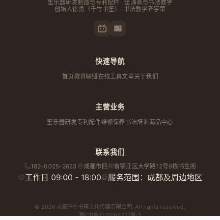
笙乐器研发制造与专利配件 · 笙演奏与书法教学
创始人
徐勇
（千竹书笙）· 书法教学齐宇荣
快速导航
首页
教育联盟
在线工具
文章
关于我们
主营业务
笙乐器研发
专利配件
维修保养
书法培训
商品中心
联系我们
182-0025-2623
成都市
四川省
锦江区大学路12号9栋书生阁
工作日 09:00 - 18:00
服务范围：成都及周边地区
© 2026 成都千竹书笙文化传媒有限公司. All rights reserved.
蜀ICP备2021003237号-1