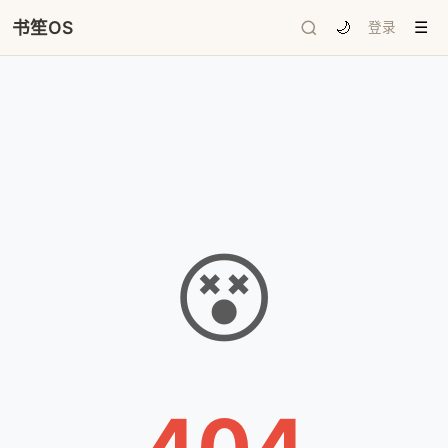
书笙OS
🌙
登录
☰
😵
404