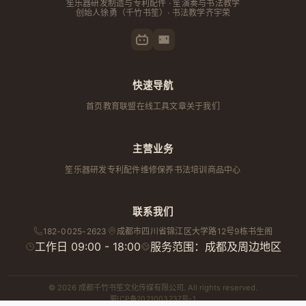
笙乐器研发制造与专利配件 · 笙演奏与书法教学
创始人
徐勇
（千竹书笙）· 书法教学齐宇荣
快速导航
首页
教育联盟
在线工具
文章
关于我们
主营业务
笙乐器研发
专利配件
维修保养
书法培训
商品中心
联系我们
182-0025-2623
成都市
四川省
锦江区大学路12号9栋书生阁
工作日 09:00 - 18:00
服务范围：成都及周边地区
© 2026 成都千竹书笙文化传媒有限公司. All rights reserved.
蜀ICP备2021003237号-1