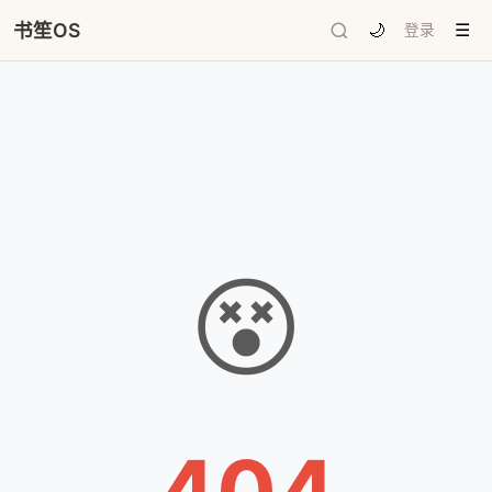
书笙OS
🌙
登录
☰
😵
404