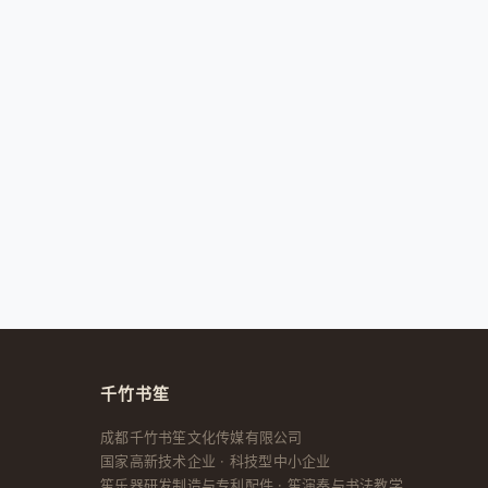
千竹书笙
成都千竹书笙文化传媒有限公司
国家高新技术企业 · 科技型中小企业
笙乐器研发制造与专利配件 · 笙演奏与书法教学