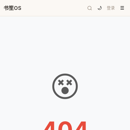
书笙OS
🌙
登录
☰
😵
404