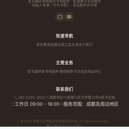
笙乐器研发制造与专利配件 · 笙演奏与书法教学
创始人
徐勇
（千竹书笙）· 书法教学齐宇荣
快速导航
首页
教育联盟
在线工具
文章
关于我们
主营业务
笙乐器研发
专利配件
维修保养
书法培训
商品中心
联系我们
182-0025-2623
成都市
四川省
锦江区大学路12号9栋书生阁
工作日 09:00 - 18:00
服务范围：成都及周边地区
© 2026 成都千竹书笙文化传媒有限公司. All rights reserved.
蜀ICP备2021003237号-1