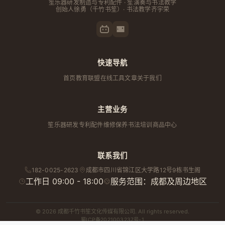
笙乐器研发制造与专利配件 · 笙演奏与书法教学
创始人
徐勇
（千竹书笙）· 书法教学齐宇荣
快速导航
首页
教育联盟
在线工具
文章
关于我们
主营业务
笙乐器研发
专利配件
维修保养
书法培训
商品中心
联系我们
182-0025-2623
成都市
四川省
锦江区大学路12号9栋书生阁
工作日 09:00 - 18:00
服务范围：成都及周边地区
© 2026 成都千竹书笙文化传媒有限公司. All rights reserved.
蜀ICP备2021003237号-1