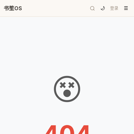
书笙OS
🌙
登录
☰
😵
404