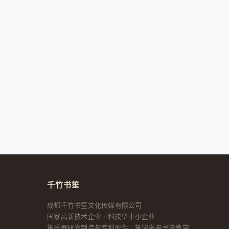
千竹书笙
成都千竹书笙文化传媒有限公司
国家高新技术企业 · 科技型中小企业
笙乐器研发制造与专利配件 · 笙演奏与书法教学