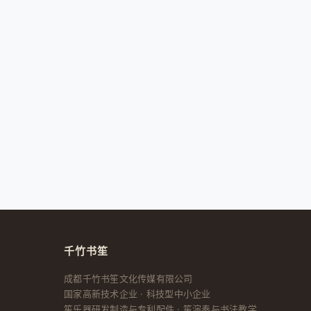
千竹书笙
成都千竹书笙文化传媒有限公司
国家高新技术企业 · 科技型中小企业
笙乐器研发制造与专利配件 · 笙演奏与书法教学