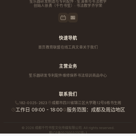
笙乐器研发制造与专利配件 · 笙演奏与书法教学
创始人
徐勇
（千竹书笙）· 书法教学齐宇荣
快速导航
首页
教育联盟
在线工具
文章
关于我们
主营业务
笙乐器研发
专利配件
维修保养
书法培训
商品中心
联系我们
182-0025-2623
成都市
四川省
锦江区大学路12号9栋书生阁
工作日 09:00 - 18:00
服务范围：成都及周边地区
© 2026 成都千竹书笙文化传媒有限公司. All rights reserved.
蜀ICP备2021003237号-1