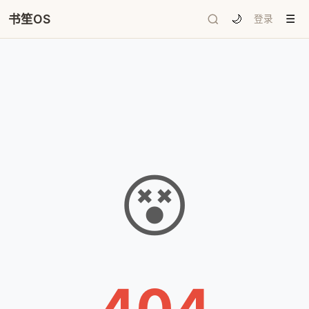
书笙OS
🌙
登录
☰
😵
404