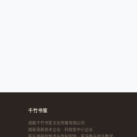
千竹书笙
成都千竹书笙文化传媒有限公司
国家高新技术企业 · 科技型中小企业
笙乐器研发制造与专利配件 · 笙演奏与书法教学