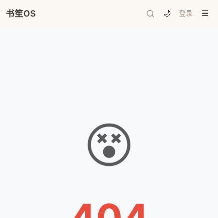
书笙OS
🌙
登录
☰
😵
404