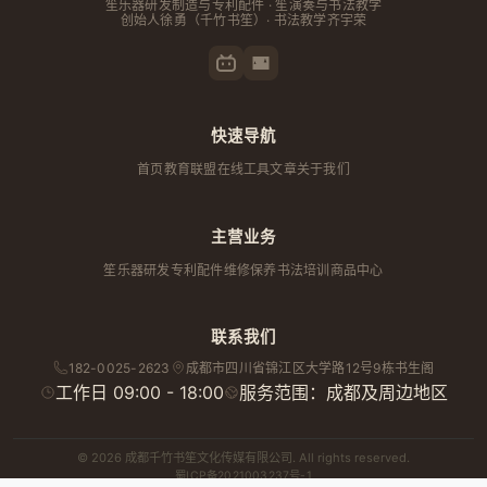
笙乐器研发制造与专利配件 · 笙演奏与书法教学
创始人
徐勇
（千竹书笙）· 书法教学齐宇荣
快速导航
首页
教育联盟
在线工具
文章
关于我们
主营业务
笙乐器研发
专利配件
维修保养
书法培训
商品中心
联系我们
182-0025-2623
成都市
四川省
锦江区大学路12号9栋书生阁
工作日 09:00 - 18:00
服务范围：成都及周边地区
© 2026 成都千竹书笙文化传媒有限公司. All rights reserved.
蜀ICP备2021003237号-1