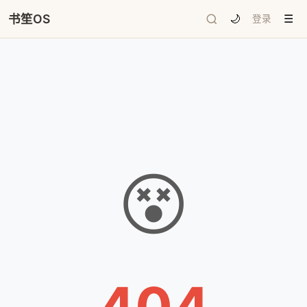
书笙OS
🌙
登录
☰
😵
404