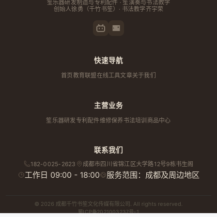
笙乐器研发制造与专利配件 · 笙演奏与书法教学
创始人
徐勇
（千竹书笙）· 书法教学齐宇荣
快速导航
首页
教育联盟
在线工具
文章
关于我们
主营业务
笙乐器研发
专利配件
维修保养
书法培训
商品中心
联系我们
182-0025-2623
成都市
四川省
锦江区大学路12号9栋书生阁
工作日 09:00 - 18:00
服务范围：成都及周边地区
© 2026 成都千竹书笙文化传媒有限公司. All rights reserved.
蜀ICP备2021003237号-1