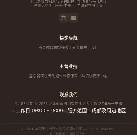
笙乐器研发制造与专利配件 · 笙演奏与书法教学
创始人
徐勇
（千竹书笙）· 书法教学齐宇荣
快速导航
首页
教育联盟
在线工具
文章
关于我们
主营业务
笙乐器研发
专利配件
维修保养
书法培训
商品中心
联系我们
182-0025-2623
成都市
四川省
锦江区大学路12号9栋书生阁
工作日 09:00 - 18:00
服务范围：成都及周边地区
© 2026 成都千竹书笙文化传媒有限公司. All rights reserved.
蜀ICP备2021003237号-1