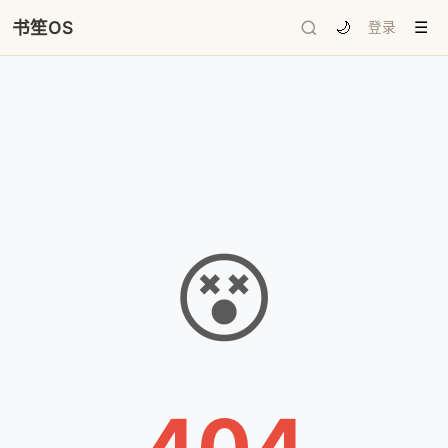
书笙OS
🌙
登录
☰
😵
404