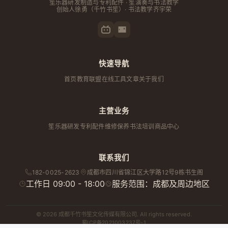
笙乐器研发制造与专利配件 · 笙演奏与书法教学
创始人
徐勇
（千竹书笙）· 书法教学齐宇荣
快速导航
首页
教育联盟
在线工具
文章
关于我们
主营业务
笙乐器研发
专利配件
维修保养
书法培训
商品中心
联系我们
182-0025-2623
成都市
四川省
锦江区大学路12号9栋书生阁
工作日 09:00 - 18:00
服务范围：成都及周边地区
© 2026 成都千竹书笙文化传媒有限公司. All rights reserved.
蜀ICP备2021003237号-1