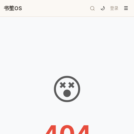
书笙OS
🌙
登录
☰
😵
404