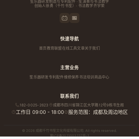
笙乐器研发制造与专利配件 · 笙演奏与书法教学
创始人
徐勇
（千竹书笙）· 书法教学齐宇荣
快速导航
首页
教育联盟
在线工具
文章
关于我们
主营业务
笙乐器研发
专利配件
维修保养
书法培训
商品中心
联系我们
182-0025-2623
成都市
四川省
锦江区大学路12号9栋书生阁
工作日 09:00 - 18:00
服务范围：成都及周边地区
© 2026 成都千竹书笙文化传媒有限公司. All rights reserved.
蜀ICP备2021003237号-1