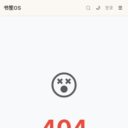
书笙OS
🌙
登录
☰
😵
404