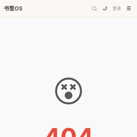
书笙OS
🌙
登录
☰
😵
404