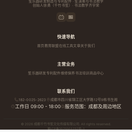
笙乐器研发制造与专利配件 · 笙演奏与书法教学
创始人
徐勇
（千竹书笙）· 书法教学齐宇荣
快速导航
首页
教育联盟
在线工具
文章
关于我们
主营业务
笙乐器研发
专利配件
维修保养
书法培训
商品中心
联系我们
182-0025-2623
成都市
四川省
锦江区大学路12号9栋书生阁
工作日 09:00 - 18:00
服务范围：成都及周边地区
© 2026 成都千竹书笙文化传媒有限公司. All rights reserved.
蜀ICP备2021003237号-1