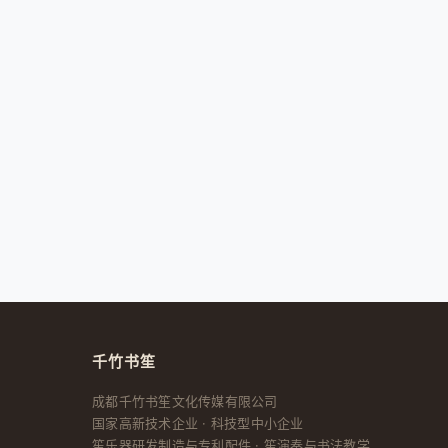
千竹书笙
成都千竹书笙文化传媒有限公司
国家高新技术企业 · 科技型中小企业
笙乐器研发制造与专利配件 · 笙演奏与书法教学