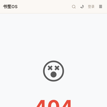
书笙OS
🌙
登录
☰
😵
404