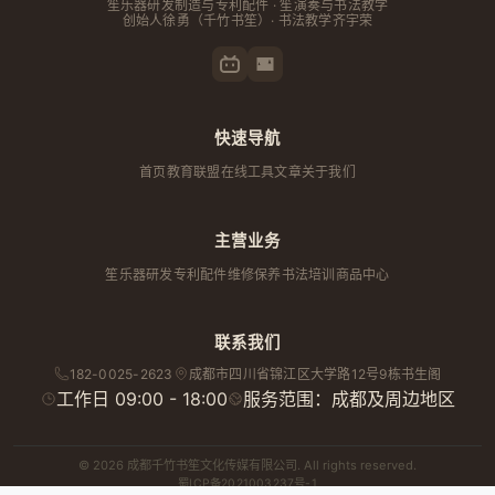
笙乐器研发制造与专利配件 · 笙演奏与书法教学
创始人
徐勇
（千竹书笙）· 书法教学齐宇荣
快速导航
首页
教育联盟
在线工具
文章
关于我们
主营业务
笙乐器研发
专利配件
维修保养
书法培训
商品中心
联系我们
182-0025-2623
成都市
四川省
锦江区大学路12号9栋书生阁
工作日 09:00 - 18:00
服务范围：成都及周边地区
© 2026 成都千竹书笙文化传媒有限公司. All rights reserved.
蜀ICP备2021003237号-1