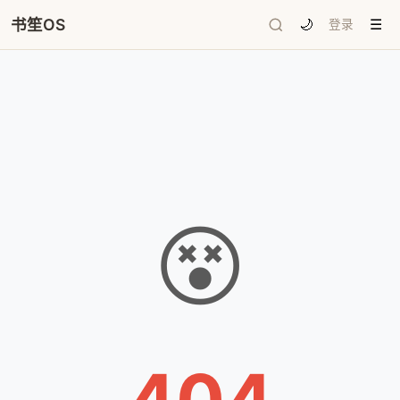
书笙OS
🌙
登录
☰
😵
404