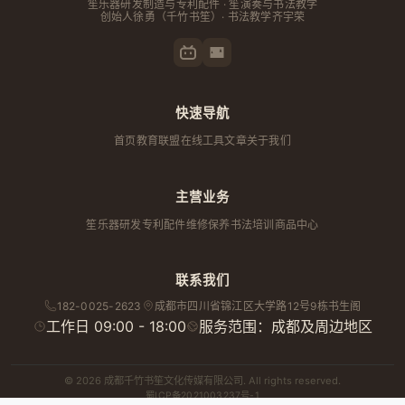
笙乐器研发制造与专利配件 · 笙演奏与书法教学
创始人
徐勇
（千竹书笙）· 书法教学齐宇荣
快速导航
首页
教育联盟
在线工具
文章
关于我们
主营业务
笙乐器研发
专利配件
维修保养
书法培训
商品中心
联系我们
182-0025-2623
成都市
四川省
锦江区大学路12号9栋书生阁
工作日 09:00 - 18:00
服务范围：成都及周边地区
© 2026 成都千竹书笙文化传媒有限公司. All rights reserved.
蜀ICP备2021003237号-1