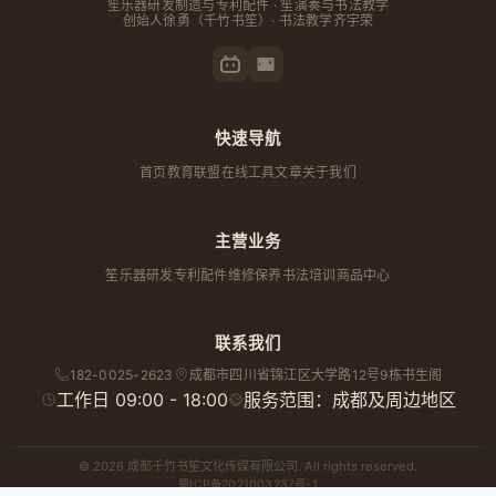
笙乐器研发制造与专利配件 · 笙演奏与书法教学
创始人
徐勇
（千竹书笙）· 书法教学齐宇荣
快速导航
首页
教育联盟
在线工具
文章
关于我们
主营业务
笙乐器研发
专利配件
维修保养
书法培训
商品中心
联系我们
182-0025-2623
成都市
四川省
锦江区大学路12号9栋书生阁
工作日 09:00 - 18:00
服务范围：成都及周边地区
© 2026 成都千竹书笙文化传媒有限公司. All rights reserved.
蜀ICP备2021003237号-1