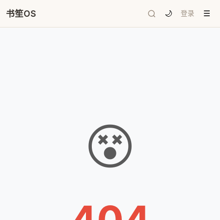
书笙OS
🌙
登录
☰
😵
404