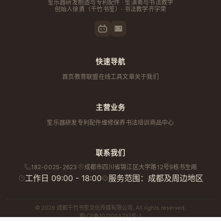
笙乐器研发制造与专利配件 · 笙演奏与书法教学
创始人
徐勇
（千竹书笙）· 书法教学齐宇荣
快速导航
首页
教育联盟
在线工具
文章
关于我们
主营业务
笙乐器研发
专利配件
维修保养
书法培训
商品中心
联系我们
182-0025-2623
成都市
四川省
锦江区大学路12号9栋书生阁
工作日 09:00 - 18:00
服务范围：成都及周边地区
© 2026 成都千竹书笙文化传媒有限公司. All rights reserved.
蜀ICP备2021003237号-1