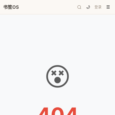
书笙OS
🌙
登录
☰
😵
404