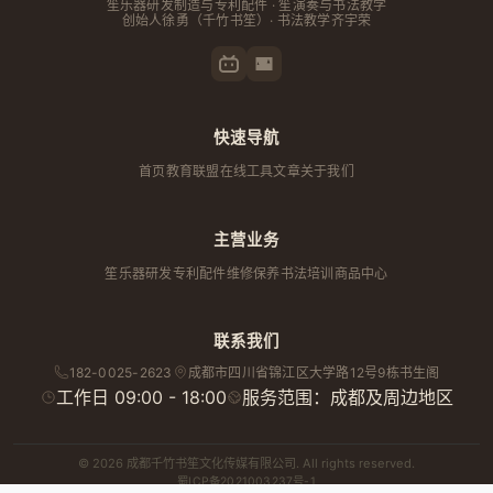
笙乐器研发制造与专利配件 · 笙演奏与书法教学
创始人
徐勇
（千竹书笙）· 书法教学齐宇荣
快速导航
首页
教育联盟
在线工具
文章
关于我们
主营业务
笙乐器研发
专利配件
维修保养
书法培训
商品中心
联系我们
182-0025-2623
成都市
四川省
锦江区大学路12号9栋书生阁
工作日 09:00 - 18:00
服务范围：成都及周边地区
© 2026 成都千竹书笙文化传媒有限公司. All rights reserved.
蜀ICP备2021003237号-1