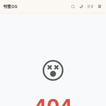
书笙OS
🌙
登录
☰
😵
404