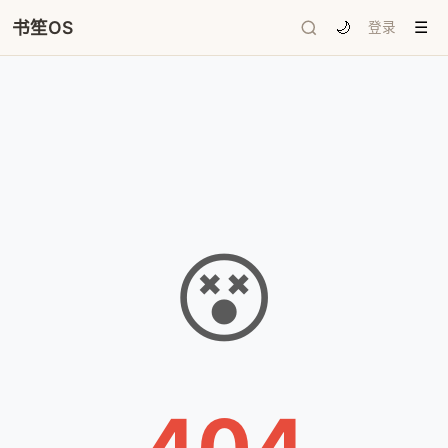
书笙OS
🌙
登录
☰
😵
404