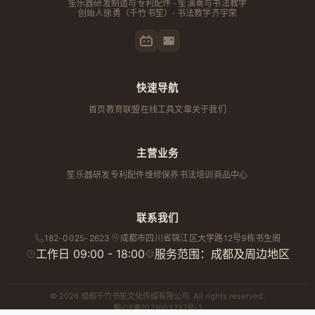
笙乐器研发制造与专利配件 · 笙演奏与书法教学
创始人
徐勇
（千竹书笙）· 书法教学齐宇荣
快速导航
首页
教育联盟
在线工具
文章
关于我们
主营业务
笙乐器研发
专利配件
维修保养
书法培训
商品中心
联系我们
182-0025-2623
成都市
四川省
锦江区大学路12号9栋书生阁
工作日 09:00 - 18:00
服务范围：成都及周边地区
© 2026 成都千竹书笙文化传媒有限公司. All rights reserved.
蜀ICP备2021003237号-1