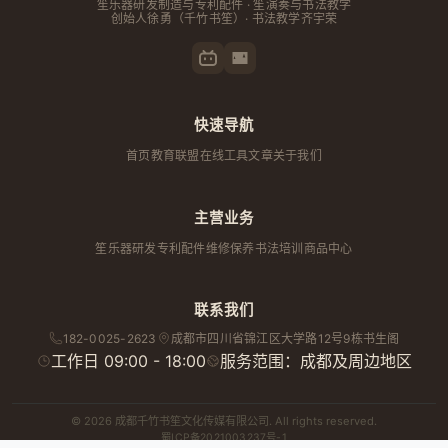
笙乐器研发制造与专利配件 · 笙演奏与书法教学
创始人
徐勇
（千竹书笙）· 书法教学齐宇荣
快速导航
首页
教育联盟
在线工具
文章
关于我们
主营业务
笙乐器研发
专利配件
维修保养
书法培训
商品中心
联系我们
182-0025-2623
成都市
四川省
锦江区大学路12号9栋书生阁
工作日 09:00 - 18:00
服务范围：成都及周边地区
© 2026 成都千竹书笙文化传媒有限公司. All rights reserved.
蜀ICP备2021003237号-1