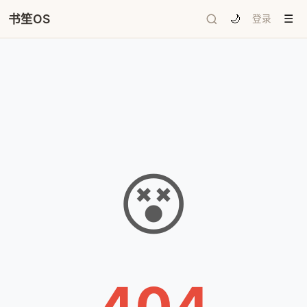
书笙OS
🌙
登录
☰
😵
404