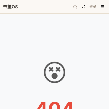
书笙OS
🌙
登录
☰
😵
404