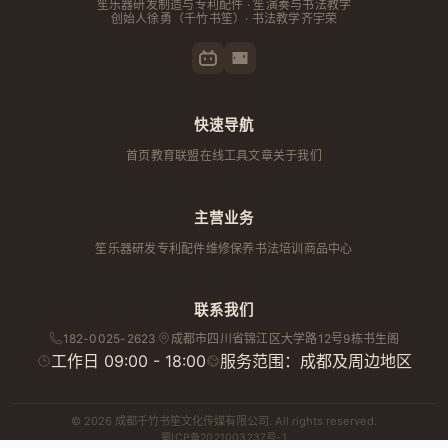
笙乐器研发制造与专利配件 · 笙演奏与书法教学
创始人
徐勇
（千竹书笙）· 书法教学齐宇荣
快速导航
首页
教育联盟
在线工具
文章
关于我们
主营业务
笙乐器研发
专利配件
维修保养
书法培训
商品中心
联系我们
182-0025-2623
成都市
四川省
锦江区大学路12号9栋书生阁
工作日 09:00 - 18:00
服务范围：成都及周边地区
© 2026 成都千竹书笙文化传媒有限公司. All rights reserved.
蜀ICP备2021003237号-1