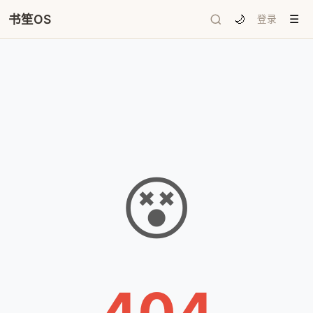
书笙OS
🌙
登录
☰
😵
404