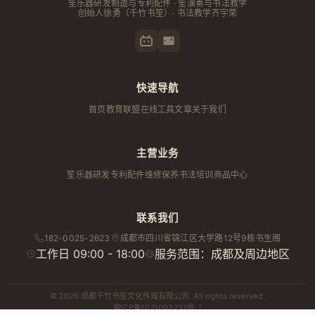
笙乐器研发制造与专利配件 · 笙演奏与书法教学
创始人
徐勇
（千竹书笙）· 书法教学齐宇荣
快速导航
首页
教育联盟
在线工具
文章
关于我们
主营业务
笙乐器研发
专利配件
维修保养
书法培训
商品中心
联系我们
182-0025-2623
成都市
四川省
锦江区大学路12号9栋书生阁
工作日 09:00 - 18:00
服务范围：成都及周边地区
© 2026 成都千竹书笙文化传媒有限公司. All rights reserved.
蜀ICP备2021003237号-1