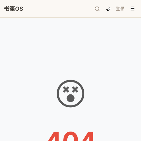
书笙OS
🌙
登录
☰
😵
404