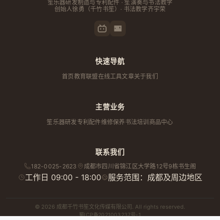
笙乐器研发制造与专利配件 · 笙演奏与书法教学
创始人
徐勇
（千竹书笙）· 书法教学齐宇荣
快速导航
首页
教育联盟
在线工具
文章
关于我们
主营业务
笙乐器研发
专利配件
维修保养
书法培训
商品中心
联系我们
182-0025-2623
成都市
四川省
锦江区大学路12号9栋书生阁
工作日 09:00 - 18:00
服务范围：成都及周边地区
© 2026 成都千竹书笙文化传媒有限公司. All rights reserved.
蜀ICP备2021003237号-1