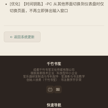
[优化] 【时间钥匙】-PC 从其他界面切换到仪表盘时仅
切换页面，不再立即弹出输入窗口
← 返回系统更新
千竹书笙
成都千竹书笙文化传媒有限公司
国家高新技术企业 · 科技型中小企业
笙乐器研发制造与专利配件 · 笙演奏与书法教学
创始人
徐勇
（千竹书笙）· 书法教学齐宇荣
快速导航