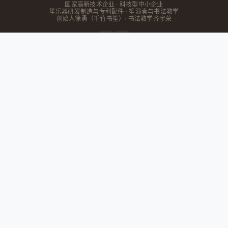
国家高新技术企业 · 科技型中小企业
笙乐器研发制造与专利配件 · 笙演奏与书法教学
创始人
徐勇
（千竹书笙）· 书法教学齐宇荣
快速导航
首页
教育联盟
在线工具
文章
关于我们
主营业务
笙乐器研发
专利配件
维修保养
书法培训
商品中心
联系我们
182-0025-2623
成都市
四川省
锦江区大学路12号9栋书生阁
工作日 09:00 - 18:00
服务范围：成都及周边地区
© 2026 成都千竹书笙文化传媒有限公司. All rights reserved.