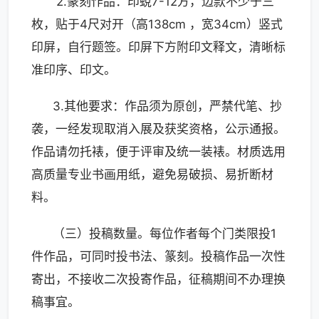
2.篆刻作品：印蛻7-12方，边款不少于三
枚，贴于4尺对开（高138cm ，宽34cm）竖式
印屏，自行题签。印屏下方附印文释文，清晰标
准印序、印文。
3.其他要求：作品须为原创，严禁代笔、抄
袭，一经发现取消入展及获奖资格，公示通报。
作品请勿托裱，便于评审及统一装裱。材质选用
高质量专业书画用纸，避免易破损、易折断材
料。
（三）投稿数量。每位作者每个门类限投1
件作品，可同时投书法、篆刻。投稿作品一次性
寄出，不接收二次投寄作品，征稿期间不办理换
稿事宜。