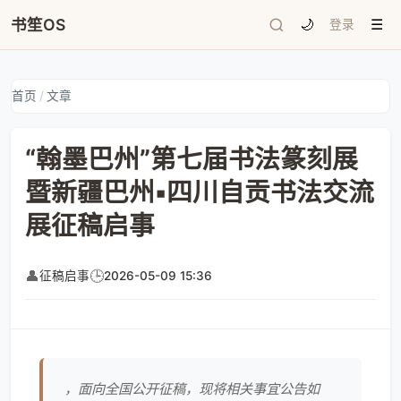
书笙OS
🌙
登录
☰
首页
/
文章
“翰墨巴州”第七届书法篆刻展
暨新疆巴州▪四川自贡书法交流
展征稿启事
👤
🕒
征稿启事
2026-05-09 15:36
，面向全国公开征稿，现将相关事宜公告如