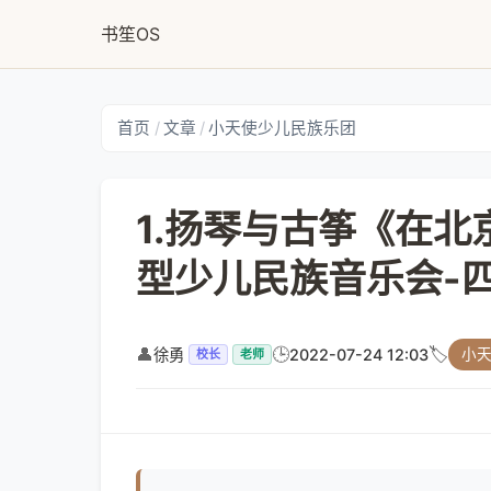
书笙OS
首页
/
文章
/
小天使少儿民族乐团
1.扬琴与古筝《在北
型少儿民族音乐会-
👤
🕒
🏷️
徐勇
2022-07-24 12:03
小
校长
老师