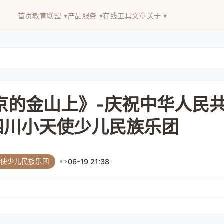
首页
教育联盟 ▾
产品服务 ▾
在线工具
文章
关于 ▾
京的金山上》-庆祝中华人民
四川小天使少儿民族乐团
✏️
天使少儿民族乐团
06-19 21:38