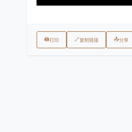
🖨️
📤
🔗
打印
复制链接
分享