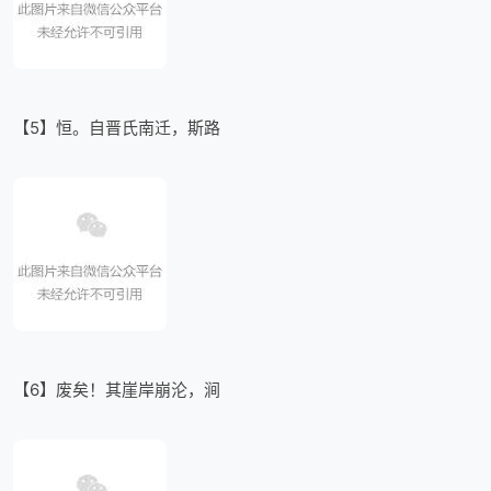
【5】恒。自晋氏南迁，斯路
【6】废矣！其崖岸崩沦，涧