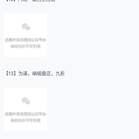
【13】为道，峭岨盘迂，九折