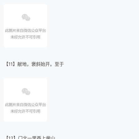
【11】献地，褒斜始开。至于
【12】门北一里西上凿山