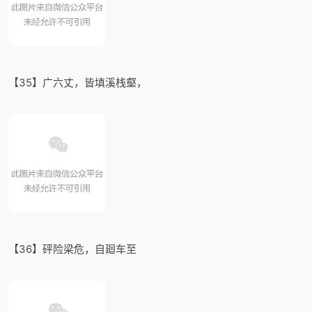
【35】广六丈，皆填溪栈壑，
【36】砰险梁危，自廻车至