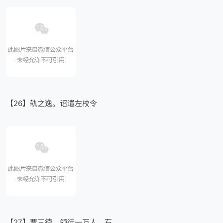
【26】轨之逸。诏遣左校令
【27】贾三德，领徒一万人，石