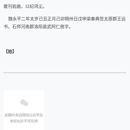
敢刊岩曲，以纪鸿尘。
魏永平二年太岁己丑正月己卯朔卅日戊申梁秦典签太原郡王远
书，石师河南郡洛阳县武阿仁凿字。
【始】