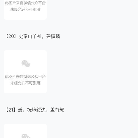
【20】史泰山羊祉，建旟嶓
【21】漾，抚境绥边，盖有叔