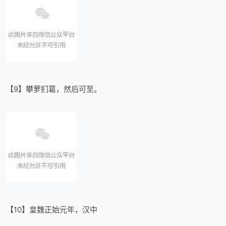
【9】攀萝扪葛，然后可至。
【10】皇魏正始元年，汉中