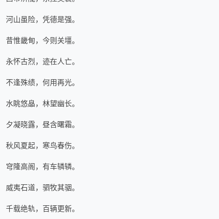
河山虽险，凭德是强。
昔惟畿甸，今则关壃。
永怀古烈，迹在人亡。
不逢殊绩，何用再光。
水眺悠皛，林望幽长。
夕凝晓露，昼含曙霜。
秋风夏起，寒鸟春伤。
穹隆高阁，有车辚辚。
威夷石道，驷牧其骃。
千载绝轨，百辆更新。