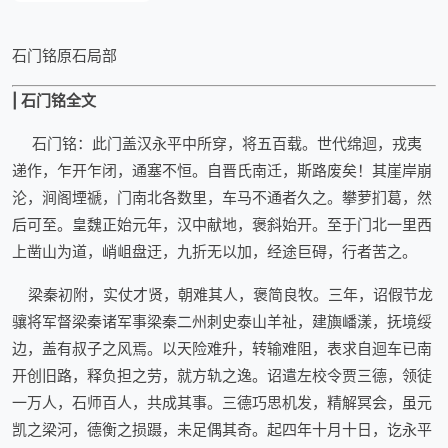
石门铭原石局部
| 石门铭全文
石门铭：此门盖汉永平中所穿，将五百载。世代绵迴，戎夷
递作，乍开乍闭，通塞不恒。自晋氏南迁，斯路废矣！其崖岸崩
沦，涧阁堙禠，门南北各数里，车马不通者久之。攀萝扪葛，然
后可至。皇魏正始元年，汉中献地，褒斜始开。至于门北一里西
上凿山为道，峭岨盘迂，九折无以加，经途巨碍，行者苦之。
梁秦初附，实仗才贤，朝难其人，褒简良牧。三年，诏假节龙
骧将军督梁秦诸军事梁秦二州刺史泰山羊祉，建旟嶓漾，抚境绥
边，盖有叔子之风焉。以天险难升，转输难阻，表求自迴车已南
开创旧路，释负担之劳，就方轨之逸。诏遣左校令贾三德，领徒
一万人，石师百人，共成其事。三德巧思机发，精解冥会，虽元
凯之梁河，德衡之损蹑，未足偶其奇。起四年十月十日，讫永平