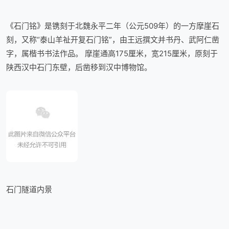
《石门铭》是镌刻于北魏永平二年（公元509年）的一方摩崖石
刻，又称“泰山羊祉开复石门铭”，由王远撰文并书丹、武阿仁凿
字，属楷书书法作品。 摩崖通高175厘米，宽215厘米，原刻于
陕西汉中石门东壁，后凿移到汉中博物馆。
石门隧道内景