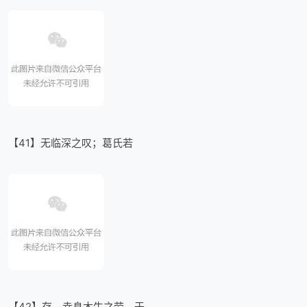
【41】无临深之叹；葛氏若
【42】存，幸息木牛之劳。于