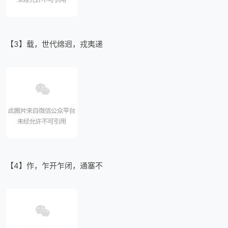
【3】载，世代绵迥，戎夷递
【4】作，乍开乍闭，通塞不