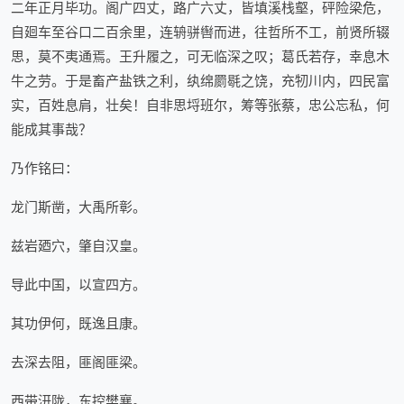
二年正月毕功。阁广四丈，路广六丈，皆填溪栈壑，砰险梁危，
自廻车至谷口二百余里，连辀骈辔而进，往哲所不工，前贤所辍
思，莫不夷通焉。王升履之，可无临深之叹；葛氏若存，幸息木
牛之劳。于是畜产盐铁之利，纨绵罽毼之饶，充牣川内，四民富
实，百姓息肩，壮矣！自非思埒班尔，筹等张蔡，忠公忘私，何
能成其事哉？
乃作铭曰：
龙门斯凿，大禹所彰。
兹岩廼穴，肇自汉皇。
导此中国，以宣四方。
其功伊何，既逸且康。
去深去阻，匪阁匪梁。
西带汧陇，东控樊襄。