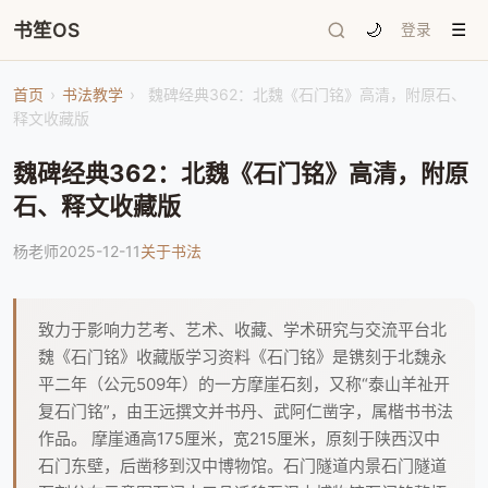
书笙OS
🌙
登录
☰
首页
›
书法教学
›
魏碑经典362：北魏《石门铭》高清，附原石、
释文收藏版
魏碑经典362：北魏《石门铭》高清，附原
石、释文收藏版
杨老师
2025-12-11
关于书法
致力于影响力艺考、艺术、收藏、学术研究与交流平台北
魏《石门铭》收藏版学习资料《石门铭》是镌刻于北魏永
平二年（公元509年）的一方摩崖石刻，又称“泰山羊祉开
复石门铭”，由王远撰文并书丹、武阿仁凿字，属楷书书法
作品。 摩崖通高175厘米，宽215厘米，原刻于陕西汉中
石门东壁，后凿移到汉中博物馆。石门隧道内景石门隧道