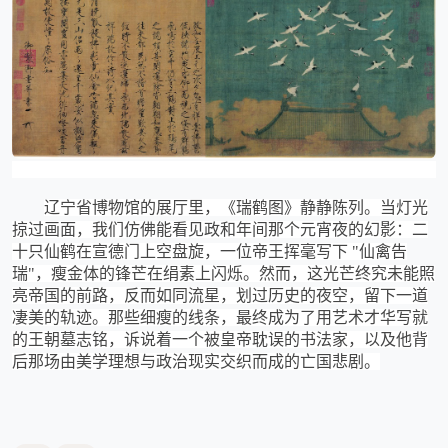
辽宁省博物馆的展厅里，《瑞鹤图》静静陈列。当灯光
掠过画面，我们仿佛能看见政和年间那个元宵夜的幻影：二
十只仙鹤在宣德门上空盘旋，一位帝王挥毫写下
"仙禽告
瑞"，瘦金体的锋芒在绢素上闪烁。然而，这光芒终究未能照
亮帝国的前路，反而如同流星，划过历史的夜空，留下一道
凄美的轨迹。那些细瘦的线条，最终成为了用艺术才华写就
的王朝墓志铭，诉说着一个被皇帝耽误的书法家，以及他背
后那场由美学理想与政治现实交织而成的亡国悲剧。