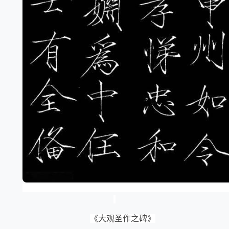
《大观圣作之碑》