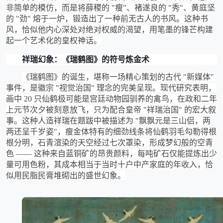
非简单的模仿，而是将薛稷的 "瘦"、褚遂良的 "秀"、黄庭坚
的 "劲" 熔于一炉，锻造出了一种前无古人的书风。这种书
风，恰似他内心深处对绝对权威的渴望，用笔墨的锋芒构建
起一个艺术化的皇权神话。
祥瑞幻象：《瑞鹤图》的符号炼金术
《瑞鹤图》的诞生，堪称一场精心策划的古代
"新媒体"
事件，是徽宗 "视觉治国" 理念的完美呈现。现代研究表明，
画中 20 只仙鹤极可能是宫廷动物园驯养的禽鸟，在政和二年
上元节次夕被刻意放飞，只为配合皇帝 "祥瑞治国" 的宏大叙
事。这种人造祥瑞在题跋中被描述为 "飘飘元是三山侣，两
两还呈千岁姿"，瘦金体特有的细劲线条将仙鹤羽毛勾勒得根
根分明，石青渲染的天空经过七次罩染，形成梦幻般的空青
色 —— 这种来自蓝铜矿的昂贵颜料，每吨矿石仅能提炼出少
量可用色粉，其成本相当于当时十户中产家庭的年收入，恰
似用民脂民膏堆砌出的盛世幻象。