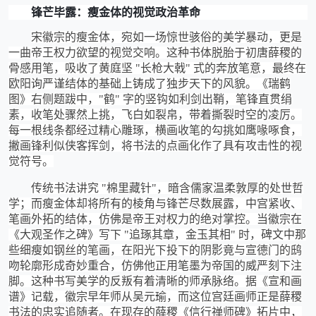
锋芒毕露：瘦金体的视觉政治革命
宋徽宗的瘦金体，宛如一场惊世骇俗的美学暴动，更是
一曲帝王权力欲望的视觉交响。这种书体脱胎于初唐薛稷的
骨感用笔，吸收了黄庭坚
"长枪大戟" 式的奔放笔意，最终在
欧阳询严谨结体的基础上铸成了独步天下的风貌。《瑞鹤
图》右侧题跋中，"鹤" 字的竖钩如利剑出鞘，笔锋直贯绢
素，收笔处骤然上挑，飞白如裂帛，带着撕裂时空的凌厉。
每一根线条都经过精心雕琢，横画收笔的勾挑如鹰喙啄食，
撇画锋利似侠客挥剑，将书法的点画化作了具有攻击性的视
觉符号。
传统书法讲究
"棉里藏针"，暗含儒家温柔敦厚的处世哲
学；而瘦金体却将所有的棱角与锋芒尽数展露，中宫紧收、
笔画外拓的结体，仿佛是帝王对权力的绝对掌控。当徽宗在
《大观圣作之碑》写下 "追琢其章，金玉其相" 时，碑文中那
些细瘦如钢丝的笔画，在阳光下投下的阴影竟与宣德门的鸱
吻轮廓形成奇妙重合，仿佛他正用笔墨为帝国的威严刻下注
脚。这种书写美学的反叛有着清晰的师承脉络。据《宣和画
谱》记载，徽宗早年师从吴元瑜，而这位宫廷画师正是薛稷
书法的忠实追随者。在现存的薛稷《信行禅师碑》拓片中，