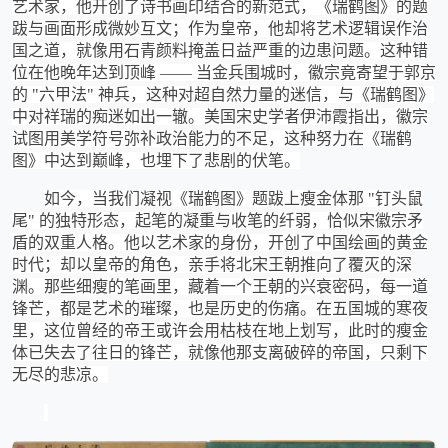
艺术家，他开创了诗书画印结合的新范式，《瑞鹤图》的题
跋与画面形成微妙互文；作为皇帝，他却将艺术逻辑误作治
国之道，就像用石青颜料掩盖日益严重的边患问题。这种错
位在他晚年达到顶峰
—— 当金兵围城时，徽宗竟寄望于郭京
的 "六甲法" 神兵，这种对超自然力量的迷信，与《瑞鹤图》
中对祥瑞的痴迷如出一辙。美国宋史学者伊沛霞指出，徽宗
试图用美学符号弥补政治能力的不足，这种努力在《瑞鹤
图》中达到巅峰，也埋下了悲剧的伏笔。
如今，当我们凝视《瑞鹤图》题跋上瘦金体那
"钉头鼠
尾" 的独特形态，起笔的凝重与收笔的纤弱，恰似宋徽宗矛
盾的双重人格。他以艺术家的身份，开创了中国绘画的黄金
时代；却以皇帝的角色，亲手将北宋王朝推向了覆灭的深
渊。那些细瘦的笔画里，藏着一个王朝的兴衰密码，每一道
锋芒，都是艺术的璀璨，也是历史的伤痛。在五国城的寒夜
里，这位曾经的帝王或许会用枯枝在地上划写，此时的瘦金
体已失去了往日的锋芒，就像他那支离破碎的帝国，只剩下
无尽的悲凉。