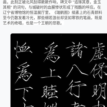
画，此刻正被北风刮得簌簌作响，碑文中 "追琢其章，金玉
其相" 的词句，与城破时的血腥惨状形成了残酷的呼应。在
辽宁省博物馆的恒温展厅里，《瑞鹤图》绢素上的石青颜料
至今仍散发着冷光，那些细若游丝却坚如寒铁的笔画，既是
艺术的绝唱，也是一个王朝的悲歌。