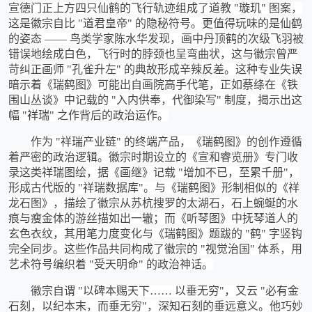
宣德门正上方四只仙鹤的飞行轨迹组成了道教 "璇玑" 图案，
这是徽宗自比 "道君皇帝" 的隐秘符号。更值得玩味的是仙鹤
的姿态 —— 鸟类学家陈水华发现，画中丹顶鹤的次级飞羽被
错误地绘成白色，飞行时的脖颈也呈弯曲状，这与徽宗曾严
苛纠正画师 "孔雀升左" 的典故形成辛辣反差。这种专业失误
暗示着《瑞鹤图》可能出自画院高手代笔，正如蔡绦在《铁
围山丛谈》中记载的 "入内供奉，代御染写" 制度，揭示出这
幅 "祥瑞" 之作背后的政治运作。
作为
"祥瑞产业链" 的终端产品，《瑞鹤图》的创作遵循
着严密的政治逻辑。徽宗时期设立的《宣和睿览册》专门收
录这类祥瑞图绘，据《画继》记载 "增加不已，至累千册"，
形成古代版的 "祥瑞数据库"。与《瑞鹤图》形制相似的《祥
龙石图》，描绘了徽宗从苏杭搜罗的太湖石，石上蜿蜒的水
痕与瘦金体的游丝描如出一辙；而《听琴图》中抚琴道人的
玄色衣纹，其用笔力度变化与《瑞鹤图》题跋的 "鹤" 字竖钩
完全同步。这些作品共同构成了徽宗的 "视觉治国" 体系，用
艺术符号编织着 "受天明命" 的政治神话。
徽宗自谓
"以碑本赐天下…… 以垂无穷"，又云 "必有金
石刻，以纪本末，而垂无穷"，深知石刻的垂远意义。他巧妙