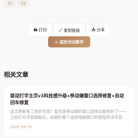
21
22
🖨️ 打印
📤 分享
🔗 复制链接
← 返回书法教学
相关文章
联动打字主页v3科技感升级+移动端窗口选择修复+自动
回车修复
这次更新有三块好东西！首先是移动端的窗口选择功能修好了——
之前打开浮窗面板后，标题栏那个选择电脑窗口的按钮死活不显
示，窗口预览图和列表样式全消失了，原因是电脑在
2026-08-10