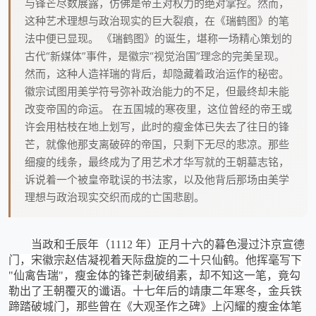
与锋芒尽数展露，仿佛是帝王对权力的绝对掌控。然而，
这种艺术理想与政治现实的巨大裂痕，在《瑞鹤图》的笔
法中便已显现。 《瑞鹤图》的诞生，堪称一场精心策划的
古代“新媒体”事件，是徽宗“视觉治国”理念的完美呈现。
然而，这种人造祥瑞的背后，却隐藏着政治运作的秘密。
徽宗试图用美学符号弥补政治能力的不足，但最终却未能
改变帝国的命运。 在五国城的寒夜里，这位曾经的帝王或
许会用枯枝在地上划写，此时的瘦金体已失去了往日的锋
芒，就像他那支离破碎的帝国，只剩下无尽的悲凉。那些
细瘦的线条，最终成为了用艺术才华写就的王朝墓志铭，
诉说着一个被皇帝耽误的书法家，以及他背后那场由美学
理想与政治现实交织而成的亡国悲剧。
当政和壬辰年（
1112 年）正月十六的暮色漫过汴京宣德
门，宋徽宗赵佶凝视着天际盘旋的二十只仙鹤。他挥毫写下
"仙禽告瑞"，瘦金体的锋芒刺破绢素，却不知这一笔，竟勾
勒出了王朝覆灭的谶语。十七年后的靖康二年寒冬，金兵铁
蹄踏破城门，那些曾在《大观圣作之碑》上闪耀的瘦金体笔