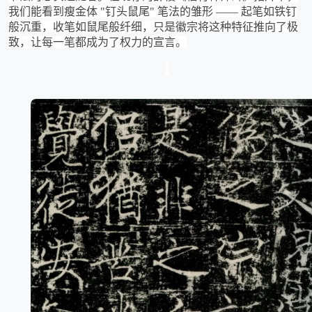
我们能看到瘦金体 "钉头鼠尾" 笔法的雏形 —— 起笔如铁钉
般沉重，收笔如鼠尾般纤细，只是徽宗将这种特征推向了极
致，让每一笔都成为了权力的宣言。