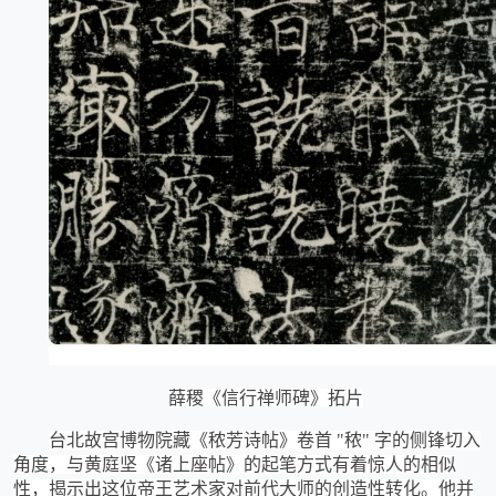
薛稷《信行禅师碑》拓片
台北故宫博物院藏《秾芳诗帖》卷首
"秾" 字的侧锋切入
角度，与黄庭坚《诸上座帖》的起笔方式有着惊人的相似
性，揭示出这位帝王艺术家对前代大师的创造性转化。他并