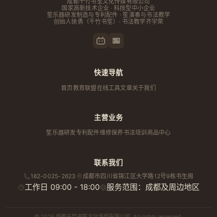
成都千竹书笙文化传媒有限公司
国家高新技术企业 · 科技型中小企业
笙乐器研发制造与专利配件 · 笙演奏与书法教学
创始人
徐勇
（千竹书笙）· 书法教学齐宇荣
快速导航
首页
教育联盟
在线工具
文章
关于我们
主营业务
笙乐器研发
专利配件
维修保养
书法培训
商品中心
联系我们
182-0025-2623
成都市
四川省
锦江区大学路12号9栋书生阁
工作日 09:00 - 18:00
服务范围：成都及周边地区
© 2026 成都千竹书笙文化传媒有限公司. All rights reserved.