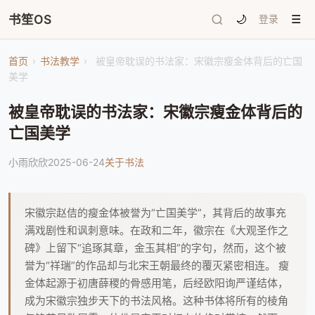
书笙OS
🌙
登录
☰
首页
›
书法教学
›
被皇帝耽误的书法家：宋徽宗瘦金体背后的亡国
美学
被皇帝耽误的书法家：宋徽宗瘦金体背后的
亡国美学
小雨欣欣
2025-06-24
关于书法
宋徽宗赵佶的瘦金体被誉为“亡国美学”，其背后的故事充
满戏剧性和讽刺意味。在政和二年，徽宗在《大观圣作之
碑》上留下“追琢其章，金玉其相”的字句，然而，这个被
誉为“祥瑞”的作品却与北宋王朝最终的覆灭紧密相连。 瘦
金体起源于初唐薛稷的骨感用笔，后经欧阳询严谨结体，
成为宋徽宗独步天下的书法风格。这种书体将所有的棱角