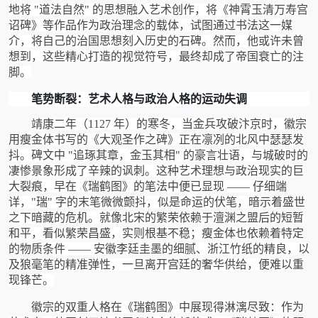
地将 "道法自然" 的思想融入艺术创作，将《神霄玉清万寿宫
诏碑》等作品作为政治理念的载体，试图通过书法这一媒
介，将自己的治国思想刻入历史的石碑。然而，他或许未曾
想到，这些精心打造的视觉符号，最终却成了帝国衰亡的注
脚。
笔势断裂：艺术人格与政治人格的运动失调
靖康二年（
1127 年）的寒冬，当金兵攻破汴京时，徽宗
用瘦金体书写的《大观圣作之碑》正在凛冽的北风中瑟瑟发
抖。碑文中 "追琢其章，金玉其相" 的豪言壮语，与城破时的
凄惨景象形成了辛辣的讽刺。这种艺术理想与政治现实的巨
大裂痕，早在《瑞鹤图》的笔法中便已显现 —— 仔细端
详，"瑞" 字的末笔微微颤抖，似是命运的伏笔，暗示着盛世
之下暗藏的危机。就像北宋的繁荣依赖于澶渊之盟后的短暂
和平，看似繁荣昌盛，实则根基不稳；瘦金体也依赖着特定
的物质条件 —— 安徽李廷圭墨的细腻、浙江竹纸的精良，以
及狼毫笔的精准弹性，一旦离开宫廷的奢华供给，便难以重
现锋芒。
徽宗的双重人格在《瑞鹤图》中展现得淋漓尽致：作为