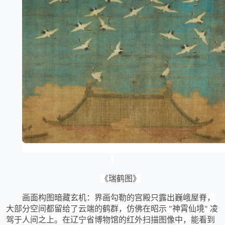
《瑞鹤图》
画面构图暗藏玄机：界画勾勒的宫殿只露出巍峨屋脊，
大部分空间都留给了云端的鹤群，仿佛在昭示
"神霄仙境" 凌
驾于人间之上。在辽宁省博物馆的红外扫描图像中，能看到